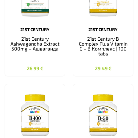
21ST CENTURY
21ST CENTURY
21st Century
21st Century B
Ashwagandha Extract
Complex Plus Vitamin
500mg – Ашваганда
C – B Комплекс | 100
tabs
26,99
€
29,49
€
26,99
€
29,49
€