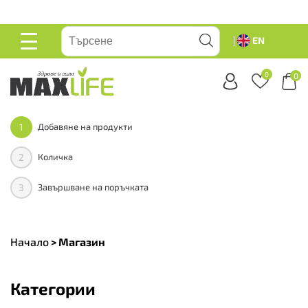
ейте
EN
ОСНОВНО
МЕНЮ
0
0
1
Добавяне на продукти
2
Количка
3
Завършване на поръчката
Начало
>
Магазин
Категории