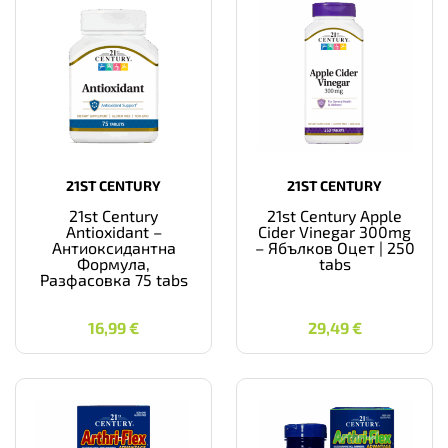
21ST CENTURY
21ST CENTURY
21st Century
21st Century Apple
Antioxidant –
Cider Vinegar 300mg
Антиоксидантна
– Ябълков Оцет | 250
Формула,
tabs
Разфасовка 75 tabs
16,99
€
29,49
€
16,99
€
29,49
€