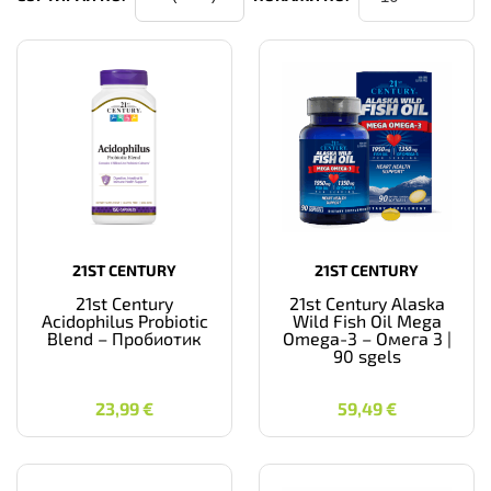
21ST CENTURY
21ST CENTURY
21st Century
21st Century Alaska
Acidophilus Probiotic
Wild Fish Oil Mega
Blend – Пробиотик
Omega-3 – Омега 3 |
90 sgels
23,99
€
59,49
€
23,99
€
59,49
€