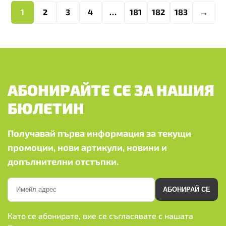
1
2
3
4
…
181
182
183
→
АБОНИРАЙТЕ СЕ ЗА НАШИЯ
БЮЛЕТИН
Получавай първа информация за текущи
промоции, нови артикули, новини и
допълнителни отстъпки.
АБОНИРАЙ СЕ
Като се абонирате, вие се съгласявате с нашата