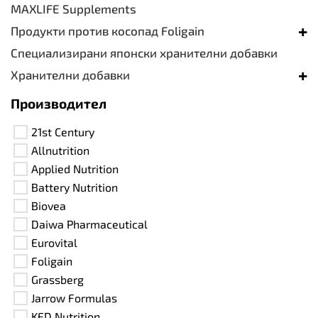
MAXLIFE Supplements
+
Продукти против косопад Foligain
Специализирани японски хранителни добавки
+
Хранителни добавки
Производител
21st Century
Allnutrition
Applied Nutrition
Battery Nutrition
Biovea
Daiwa Pharmaceutical
Eurovital
Foligain
Grassberg
Jarrow Formulas
KFD Nutrition