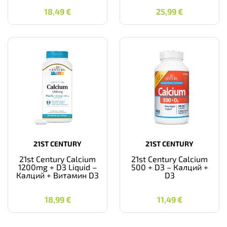
18,49
€
25,99
€
18,49
€
25,99
€
21ST CENTURY
21ST CENTURY
21st Century Calcium
21st Century Calcium
1200mg + D3 Liquid –
500 + D3 – Калций +
Калций + Витамин D3
D3
18,99
€
11,49
€
18,99
€
11,49
€