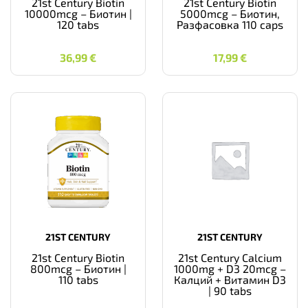
21st Century Biotin
21st Century Biotin
10000mcg – Биотин |
5000mcg – Биотин,
120 tabs
Разфасовка 110 caps
36,99
€
17,99
€
36,99
€
17,99
€
21ST CENTURY
21ST CENTURY
21st Century Biotin
21st Century Calcium
800mcg – Биотин |
1000mg + D3 20mcg –
110 tabs
Калций + Витамин D3
| 90 tabs