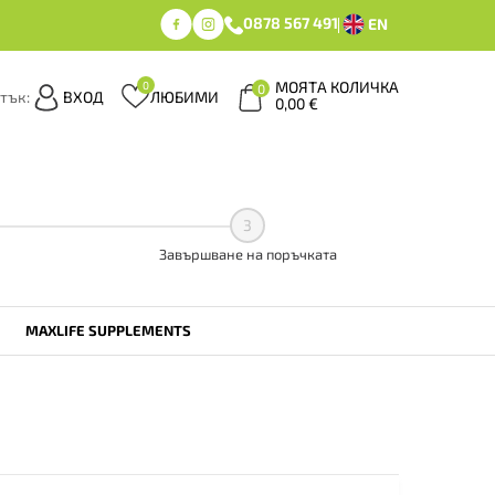
0878 567 491
EN
МОЯТА КОЛИЧКА
0
0
тък:
ВХОД
ЛЮБИМИ
0,00
€
Здравейте
• • •
Здравейте
• • •
Здра
3
Завършване на поръчката
MAXLIFE SUPPLEMENTS