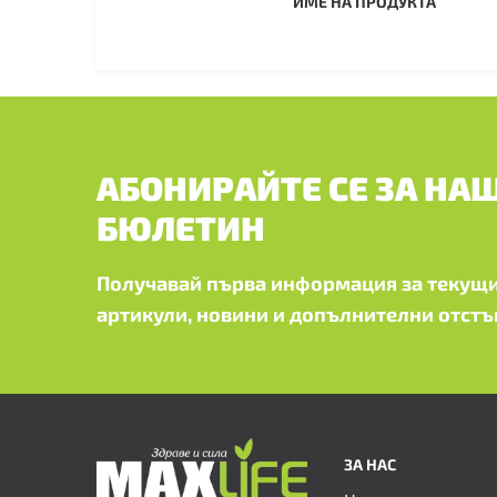
ИМЕ НА ПРОДУКТА
АБОНИРАЙТЕ СЕ ЗА НА
БЮЛЕТИН
Получавай първа информация за текущи
артикули, новини и допълнителни отстъ
ЗА НАС