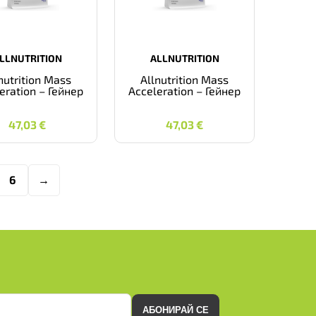
LLNUTRITION
ALLNUTRITION
nutrition Mass
Allnutrition Mass
eration – Гейнер
Acceleration – Гейнер
47,03
€
47,03
€
47,03
€
47,03
€
6
→
АБОНИРАЙ СЕ