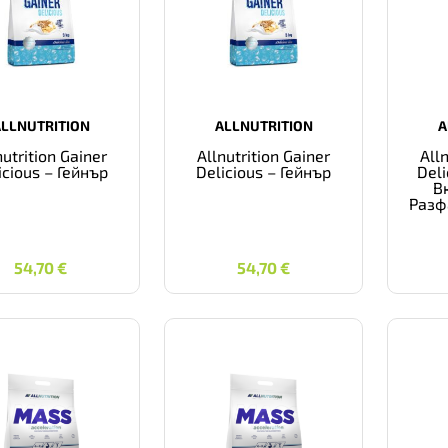
ALLNUTRITION
ALLNUTRITION
A
nutrition Gainer
Allnutrition Gainer
All
icious – Гейнър
Delicious – Гейнър
Deli
В
Разф
54,70
€
54,70
€
54,70
€
54,70
€