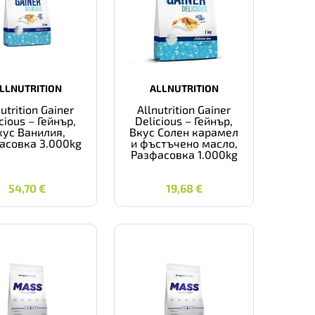
LLNUTRITION
ALLNUTRITION
nutrition Gainer
Allnutrition Gainer
cious – Гейнър,
Delicious – Гейнър,
кус Ванилия,
Вкус Солен карамел
асовка 3.000kg
и фъстъчено масло,
Разфасовка 1.000kg
54,70
€
19,68
€
54,70
€
19,68
€