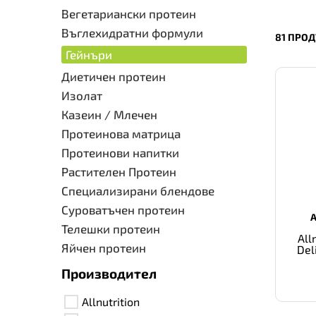
Вегетариански протеин
Въглехидратни формули
81 ПРОД
Гейнъри
Диетичен протеин
Изолат
Казеин / Млечен
Протеинова матрица
Протеинови напитки
Растителен Протеин
Специализирани блендове
Суроватъчен протеин
Телешки протеин
All
Яйчен протеин
Del
Производител
Allnutrition