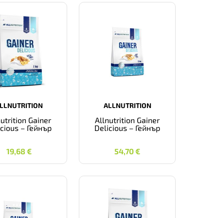
LLNUTRITION
ALLNUTRITION
nutrition Gainer
Allnutrition Gainer
icious – Гейнър
Delicious – Гейнър
19,68
€
54,70
€
19,68
€
54,70
€