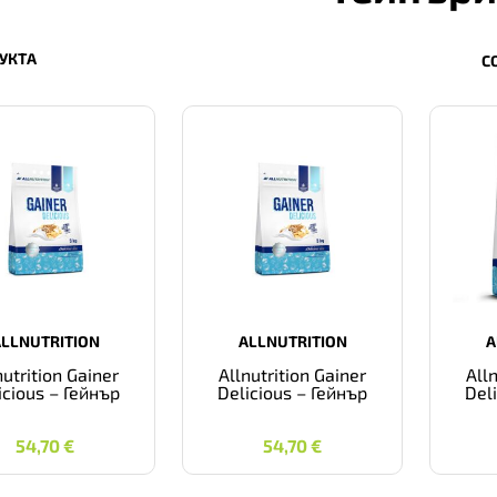
УКТА
С
ALLNUTRITION
ALLNUTRITION
A
nutrition Gainer
Allnutrition Gainer
All
icious – Гейнър
Delicious – Гейнър
Del
54,70
€
54,70
€
54,70
€
54,70
€