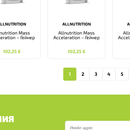
ALLNUTRITION
ALLNUTRITION
A
lnutrition Mass
Allnutrition Mass
All
eration – Гейнер
Acceleration – Гейнер
Accel
102,25
€
102,25
€
102,25
€
102,25
€
1
2
3
4
5
ШИЯ