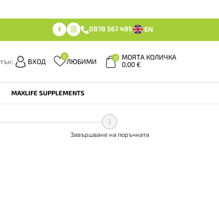
0878 567 491
EN
МОЯТА КОЛИЧКА
0
0
тък:
ВХОД
ЛЮБИМИ
0,00
€
MAXLIFE SUPPLEMENTS
3
Завършване на поръчката
и