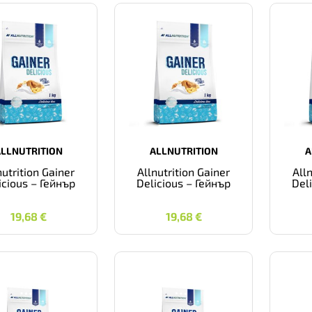
ALLNUTRITION
ALLNUTRITION
A
nutrition Gainer
Allnutrition Gainer
All
icious – Гейнър
Delicious – Гейнър
Del
19,68
€
19,68
€
19,68
€
19,68
€