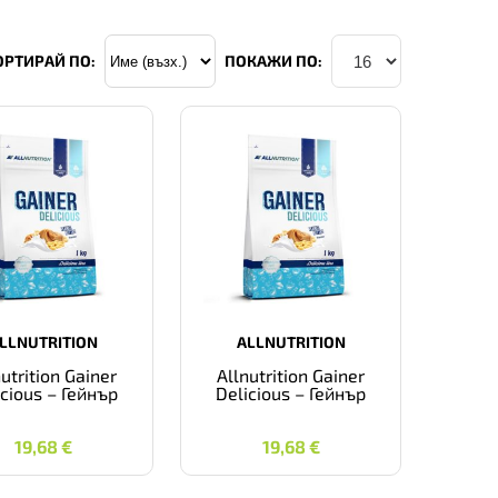
ОРТИРАЙ ПО:
ПОКАЖИ ПО:
LLNUTRITION
ALLNUTRITION
nutrition Gainer
Allnutrition Gainer
icious – Гейнър
Delicious – Гейнър
19,68
€
19,68
€
19,68
€
19,68
€