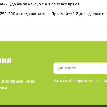
ейк, удобен за консумация по всяко време.
в 250-300мл вода или мляко. Приемайте 1-2 дози дневно в 
ШИЯ
Като се абонирате, вие се с
 промоции, нови
пки.