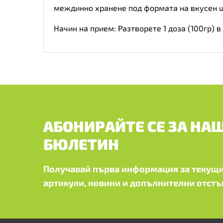
междинно хранене под формата на вкусен ш
Начин на прием: Разтворете 1 доза (100гр) 
АБОНИРАЙТЕ СЕ ЗА НА
БЮЛЕТИН
Получавай първа информация за текущи
артикули, новини и допълнителни отстъ