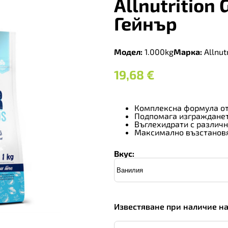
Allnutrition 
Гейнър
Модел:
1.000kg
Марка:
Allnutr
19,68
€
Комплексна формула от
Подпомага изгражданет
Въглехидрати с различ
Максимално възстановя
Вкус:
Известяване при наличие н