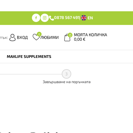
0878 567 491
EN
МОЯТА КОЛИЧКА
0
0
тък:
ВХОД
ЛЮБИМИ
0,00
€
MAXLIFE SUPPLEMENTS
3
Завършване на поръчката