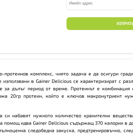
ИЗПРАТ
ратно-протеинов комплекс, чиято задача е да осигури гра
 използвани в Gainer Delicious се характеризират с раз
те за дълъг период от време. Протеинът е комбинация 
ържа 20гр протеин, който е ключов макронутриент ну
а си набавят нужното количество хранителни веществ
а помощ идва Gainer Delicious съдържащ 370 калории в до
пълноценна следобедна закуска, предтренировъчно, сле