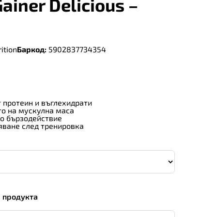
Gainer Delicious –
ition
Баркод:
5902837734354
 протеин и въглехидрати
о на мускулна маса
но бързодействие
ване след тренировка
а продукта