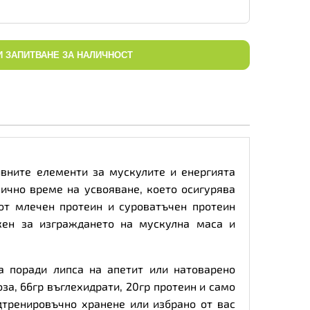
И ЗАПИТВАНЕ ЗА НАЛИЧНОСТ
дивните елементи за мускулите и енергията
лично време на усвояване, което осигурява
от млечен протеин и суроватъчен протеин
жен за изграждането на мускулна маса и
а поради липса на апетит или натоварено
за, 66гр въглехидрати, 20гр протеин и само
дтренировъчно хранене или избрано от вас