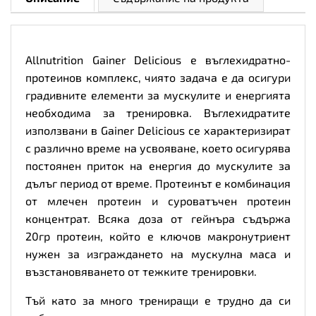
Allnutrition Gainer Delicious е въглехидратно-
протеинов комплекс, чиято задача е да осигури
градивните елементи за мускулите и енергията
необходима за тренировка. Въглехидратите
използвани в Gainer Delicious се характеризират
с различно време на усвояване, което осигурява
постоянен приток на енергия до мускулите за
дълъг период от време. Протеинът е комбинация
от млечен протеин и суроватъчен протеин
концентрат. Всяка доза от гейнъра съдържа
20гр протеин, който е ключов макронутриент
нужен за изграждането на мускулна маса и
възстановяването от тежките тренировки.
Тъй като за много трениращи е трудно да си