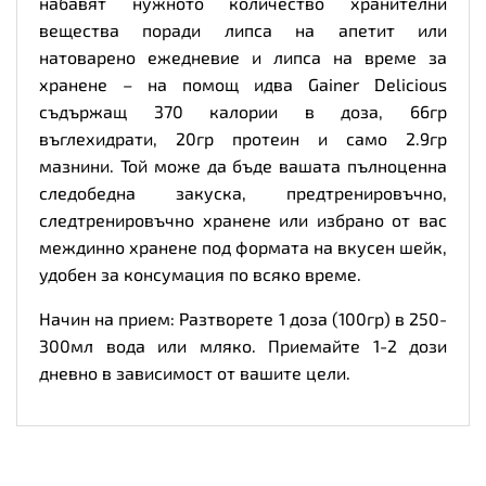
набавят нужното количество хранителни
вещества поради липса на апетит или
натоварено ежедневие и липса на време за
хранене – на помощ идва Gainer Delicious
съдържащ 370 калории в доза, 66гр
въглехидрати, 20гр протеин и само 2.9гр
мазнини. Той може да бъде вашата пълноценна
следобедна закуска, предтренировъчно,
следтренировъчно хранене или избрано от вас
междинно хранене под формата на вкусен шейк,
удобен за консумация по всяко време.
Начин на прием: Разтворете 1 доза (100гр) в 250-
300мл вода или мляко. Приемайте 1-2 дози
дневно в зависимост от вашите цели.