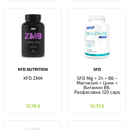
KFD NUTRITION
SFD
KFD ZMA
SFD Mg + Zn + B6 –
Магнезий + Цинк +
Витамин B6,
Разфасовка 120 caps
12,78
€
10,73
€
12,78
€
10,73
€