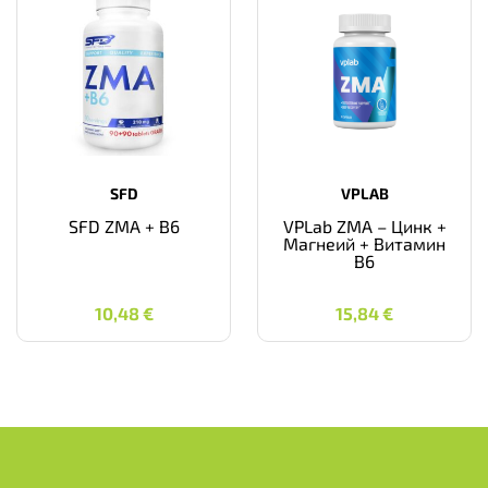
SFD
VPLAB
SFD ZMA + B6
VPLab ZMA – Цинк +
Магнеий + Витамин
B6
10,48
€
15,84
€
10,48
€
15,84
€