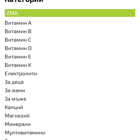
ZMA
Витамин A
Витамин B
Витамин C
Витамин D
Витамин E
Витамин K
Електролити
За деца
За жени
За мъже
Калций
Магнезий
Минерали
Мултивитамини