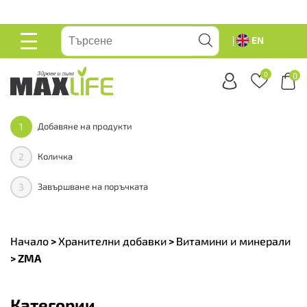
вейте
EN
ОСНОВНО
МЕНЮ
0
0
1
Добавяне на продукти
2
Количка
3
Завършване на поръчката
Начало
>
Хранителни добавки
>
Витамини и минерали
>
ZMA
Категории