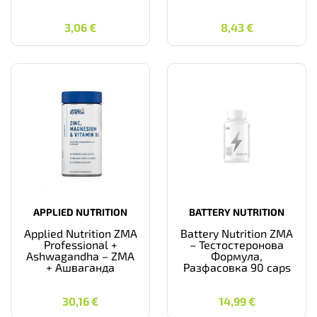
3,06
€
8,43
€
3,06
€
8,43
€
APPLIED NUTRITION
BATTERY NUTRITION
Applied Nutrition ZMA
Battery Nutrition ZMA
Professional +
– Тестостеронова
Ashwagandha – ZMA
Формула,
+ Ашваганда
Разфасовка 90 caps
30,16
€
14,99
€
30,16
€
14,99
€