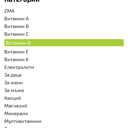
ZMA
Витамин A
Витамин B
Витамин C
Витамин D
Витамин E
Витамин K
Електролити
За деца
За жени
За мъже
Калций
Магнезий
Минерали
Мултивитамини