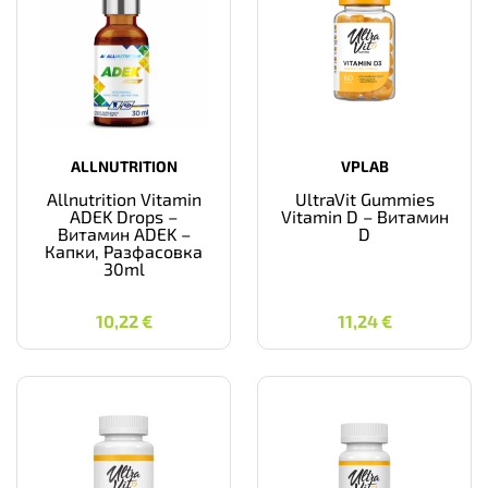
ALLNUTRITION
VPLAB
Allnutrition Vitamin
UltraVit Gummies
ADEK Drops –
Vitamin D – Витамин
Витамин ADEK –
D
Капки, Разфасовка
30ml
10,22
€
11,24
€
10,22
€
11,24
€