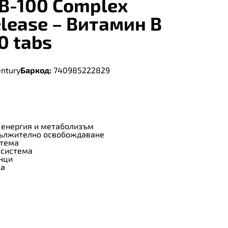
 B-100 Complex
elease – Витамин B
0 tabs
entury
Баркод:
740985222829
 енергия и метаболизъм
дължително освобождаване
стема
 система
нци
ка