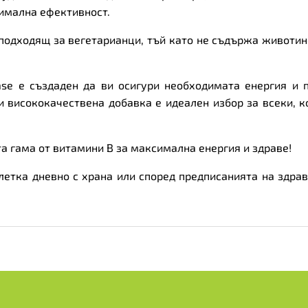
имална ефективност.
 подходящ за вегетарианци, тъй като не съдържа животинс
.
ease е създаден да ви осигури необходимата енергия и 
зи висококачествена добавка е идеален избор за всеки, 
та гама от витамини B за максимална енергия и здраве!
летка дневно с храна или според предписанията на здра