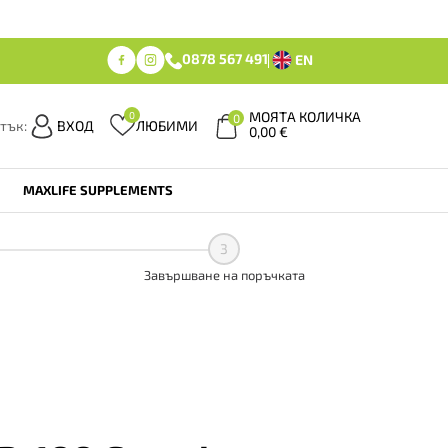
0878 567 491
EN
МОЯТА КОЛИЧКА
0
0
тък:
ВХОД
ЛЮБИМИ
0,00
€
MAXLIFE SUPPLEMENTS
3
Завършване на поръчката