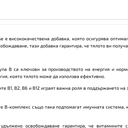
Prolonged
Release
-
Витамин
B
Комплекс
|
60
ase е висококачествена добавка, която осигурява оптима
tabs
количество
бождаване, тази добавка гарантира, че тялото ви получа
упа B са ключови за производството на енергия и нор
гия, която тялото може да използва ефективно.
е B1, B2, B6 и B12 играят важна роля в поддържането на
е B-комплекс също така подпомагат имунната система, 
удължено освобождаване гарантира, че витамините с