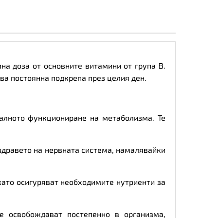
лна доза от основните витамини от група B.
ва постоянна подкрепа през целия ден.
малното функциониране на метаболизма. Те
 здравето на нервната система, намалявайки
като осигуряват необходимите нутриенти за
е освобождават постепенно в организма,