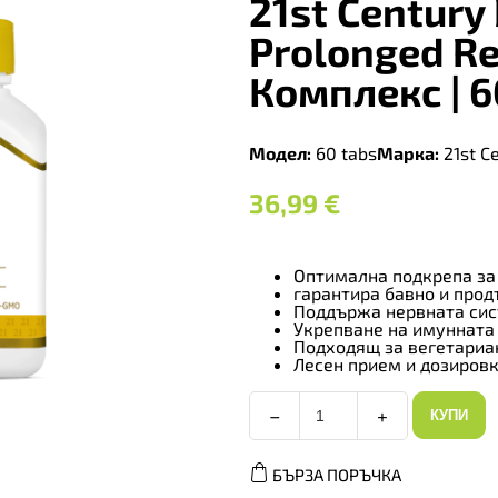
21st Century
Prolonged R
Комплекс | 6
Модел:
60 tabs
Марка:
21st C
36,99
€
Оптимална подкрепа за
гарантира бавно и про
Поддържа нервната си
Укрепване на имунната
Подходящ за вегетариа
Лесен прием и дозиров
−
+
КУПИ
21st
Century
B-
БЪРЗА ПОРЪЧКА
100
Complex