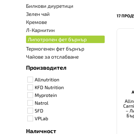
Билкови диуретици
Зелен чай
17 ПРОД
Кремове
Л-Карнитин
Липотропен фет бърнър
Термогенен фет бърнър
Чайове за отслабване
Производител
Allnutrition
KFD Nutrition
Myprotein
Alln
Natrol
Carn
– Л
SFD
Бър
VPLab
Наличност