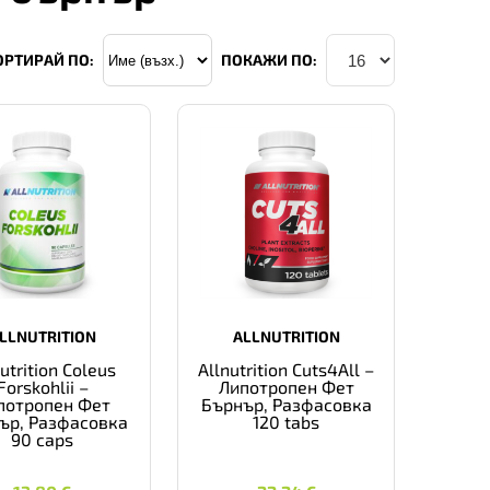
ОРТИРАЙ ПО:
ПОКАЖИ ПО:
LLNUTRITION
ALLNUTRITION
utrition Coleus
Allnutrition Cuts4All –
Forskohlii –
Липотропен Фет
потропен Фет
Бърнър, Разфасовка
ър, Разфасовка
120 tabs
90 caps
13,80
€
22,24
€