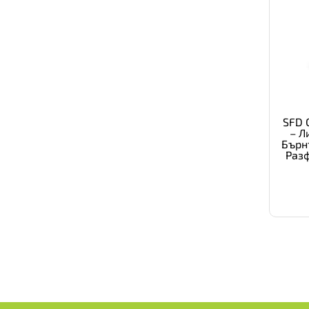
SFD C
– Л
Бърн
Разф