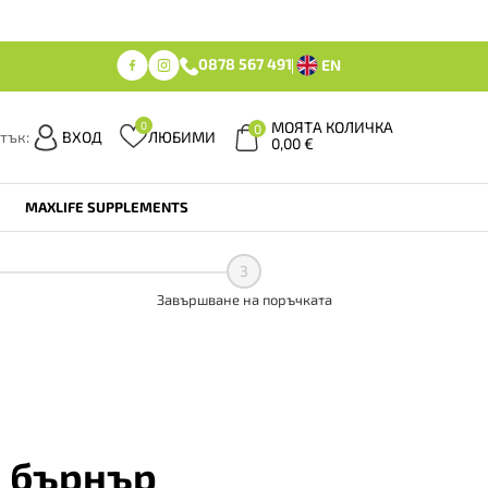
0878 567 491
EN
МОЯТА КОЛИЧКА
0
0
тък:
ВХОД
ЛЮБИМИ
0,00
€
MAXLIFE SUPPLEMENTS
3
Завършване на поръчката
 бърнър