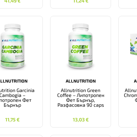
41,49
€
11,24
€
ALLNUTRITION
ALLNUTRITION
A
utrition Garcinia
Allnutrition Green
Allnu
Cambogia –
Coffee – Липотропен
Chro
потропен Фет
Фет Бърнър,
Бърнър
Разфасовка 90 caps
11,75
€
13,03
€
11,75
€
13,03
€