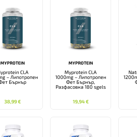
MYPROTEIN
MYPROTEIN
yprotein CLA
Myprotein CLA
Nat
mg – Липотропен
1000mg – Липотропен
1200m
Фет Бърнър
Фет Бърнър,
Разфасовка 180 sgels
38,99
€
19,94
€
38,99
€
19,94
€