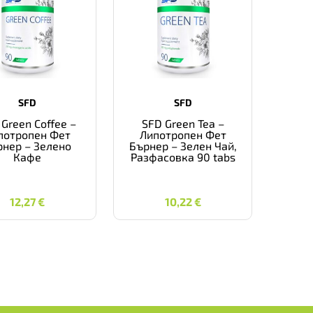
SFD
SFD
Green Coffee –
SFD Green Tea –
потропен Фет
Липотропен Фет
рнер – Зелено
Бърнер – Зелен Чай,
Кафе
Разфасовка 90 tabs
12,27
€
10,22
€
12,27
€
10,22
€