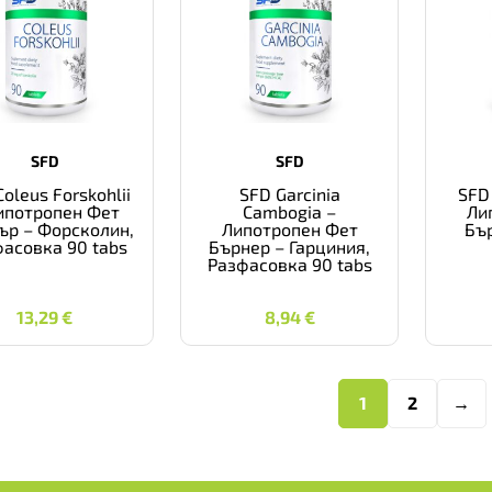
SFD
SFD
oleus Forskohlii
SFD Garcinia
SFD 
ипотропен Фет
Cambogia –
Ли
ър – Форсколин,
Липотропен Фет
Бъ
асовка 90 tabs
Бърнер – Гарциния,
Разфасовка 90 tabs
13,29
€
8,94
€
13,29
€
8,94
€
1
2
→