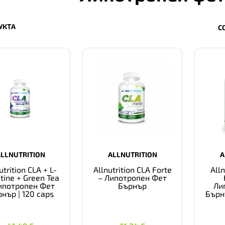
УКТА
С
ALLNUTRITION
ALLNUTRITION
A
utrition CLA + L-
Allnutrition CLA Forte
Alln
itine + Green Tea
– Липотропен Фет
ипотропен Фет
Бърнър
Ли
нър | 120 caps
Бърн
41,49
€
11,24
€