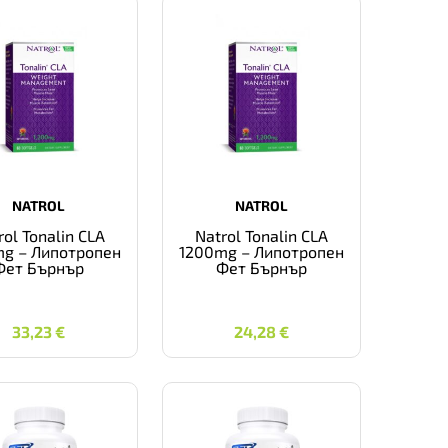
NATROL
NATROL
rol Tonalin CLA
Natrol Tonalin CLA
g – Липотропен
1200mg – Липотропен
Фет Бърнър
Фет Бърнър
33,23
€
24,28
€
33,23
€
24,28
€