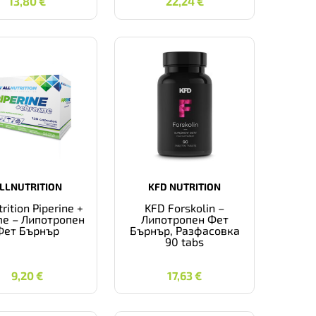
13,80
€
22,24
€
LLNUTRITION
KFD NUTRITION
trition Piperine +
KFD Forskolin –
me – Липотропен
Липотропен Фет
Фет Бърнър
Бърнър, Разфасовка
90 tabs
9,20
€
17,63
€
9,20
€
17,63
€