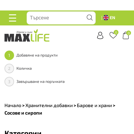
ейте
EN
ОСНОВНО
МЕНЮ
0
0
1
Добавяне на продукти
2
Количка
3
Завършване на поръчката
Начало
>
Хранителни добавки
>
Барове и храни
>
Сосове и сиропи
Категории