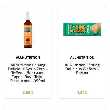
ALLNUTRITION
ALLNUTRITION
AllNutrition F**King
AllNutrition F**King
Delicious Syrup Zero –
Delicious Wafers –
Toffee – Диетичен
Вафла
Сироп, Вкус Тофи,
Разфасовка 490ml
8,69
€
1,31
€
8,69
€
1,31
€