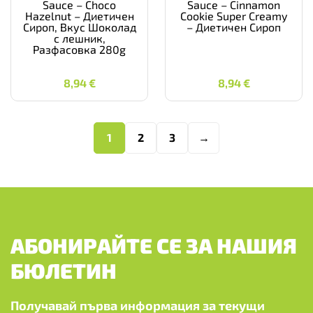
Sauce – Choco
Sauce – Cinnamon
Hazelnut – Диетичен
Cookie Super Creamy
Сироп, Вкус Шоколад
– Диетичен Сироп
с лешник,
Разфасовка 280g
8,94
€
8,94
€
8,94
€
8,94
€
1
2
3
→
АБОНИРАЙТЕ СЕ ЗА НАШИЯ
БЮЛЕТИН
Получавай първа информация за текущи