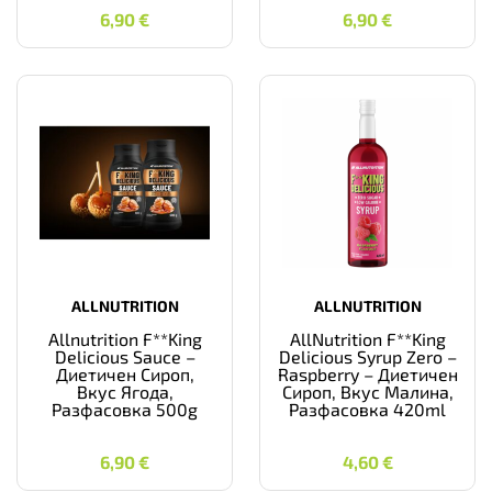
6,90
€
6,90
€
6,90
€
6,90
€
ALLNUTRITION
ALLNUTRITION
Allnutrition F**King
AllNutrition F**King
Delicious Sauce –
Delicious Syrup Zero –
Диетичен Сироп,
Raspberry – Диетичен
Вкус Ягода,
Сироп, Вкус Малина,
Разфасовка 500g
Разфасовка 420ml
6,90
€
4,60
€
6,90
€
4,60
€