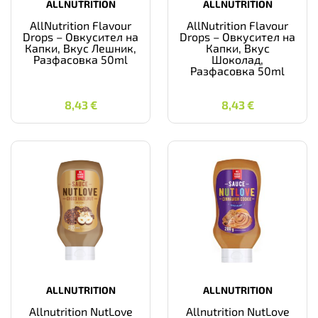
ALLNUTRITION
ALLNUTRITION
AllNutrition Flavour
AllNutrition Flavour
Drops – Овкусител на
Drops – Овкусител на
Капки, Вкус Лешник,
Капки, Вкус
Разфасовка 50ml
Шоколад,
Разфасовка 50ml
8,43
€
8,43
€
8,43
€
8,43
€
ALLNUTRITION
ALLNUTRITION
Allnutrition NutLove
Allnutrition NutLove