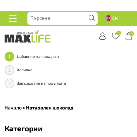
вейте
EN
ОСНОВНО
МЕНЮ
0
0
1
Добавяне на продукти
2
Количка
3
Завършване на поръчката
Начало
>
Натурален шоколад
Категории