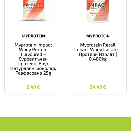
MYPROTEIN
MYPROTEIN
Myprotein Impact
Myprotein Retail
Whey Protein
Impact Whey Isolate –
Flavoured –
Протеин Изолат |
Суроватъчен
0.480kg
Протеин, Вкус
Натурален шоколад,
Разфасовка 25g
2,49
€
54,49
€
2,49
€
54,49
€