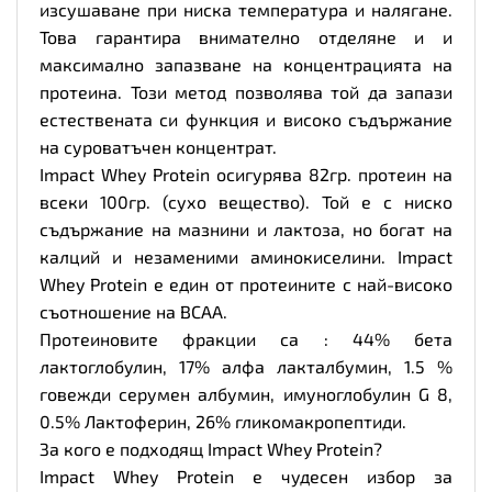
изсушаване при ниска температура и налягане.
Това гарантира внимателно отделяне и и
максимално запазване на концентрацията на
протеина. Този метод позволява той да запази
естествената си функция и високо съдържание
на суроватъчен концентрат.
Impact Whey Protein осигурява 82гр. протеин на
всеки 100гр. (сухо вещество). Той е с ниско
съдържание на мазнини и лактоза, но богат на
калций и незаменими аминокиселини. Impact
Whey Protein е един от протеините с най-високо
съотношение на BCAA.
Протеиновите фракции са : 44% бета
лактоглобулин, 17% алфа лакталбумин, 1.5 %
говежди серумен албумин, имуноглобулин G 8,
0.5% Лактоферин, 26% гликомакропептиди.
За кого е подходящ Impact Whey Protein?
Impact Whey Protein е чудесен избор за