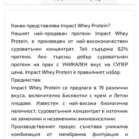
Вкус
Натурален
шоколад,
Разфасовка
25g
Какво представлява Impact Whey Protein?
количество
Нашият най-продаван протеин Impact Whey
Protein, е произведен от най-висококачествен
суроватъчен концентрат. Той съдържа 82%
протеин. Ако търсиш добър суроватъчен
протеин на прах с УНИКАЛЕН вкус на СУПЕР
цена, Impact Whey Protein е правилният избор.
Предимства:
Impact Whey Protein се предлага в 19 различни
вкуса, включително Бисквитки с крем и Летни
плодове. Известен с най-висока биологична
наличност, суроватъчния концентрат е източник
на заменими и незаменими аминокиселини.
Производственият процес съчетава уникална
комбинация от мембранна филтрация и