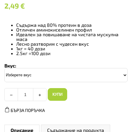
2,49
€
Съдържа над 80% протеин в доза
Отличен аминокиселинен профил
Идеален за повишаване на чистата мускулна
маса
Лесно разтворим с чудесен вкус
1кг = 40 дози
2.5кг =100 дози
Вкус:
−
+
КУПИ
Myprotein
Impact
Whey
БЪРЗА ПОРЪЧКА
Protein
Flavoured
-
Суроватъчен
Протеин,
Описание
Съдържание на продукта