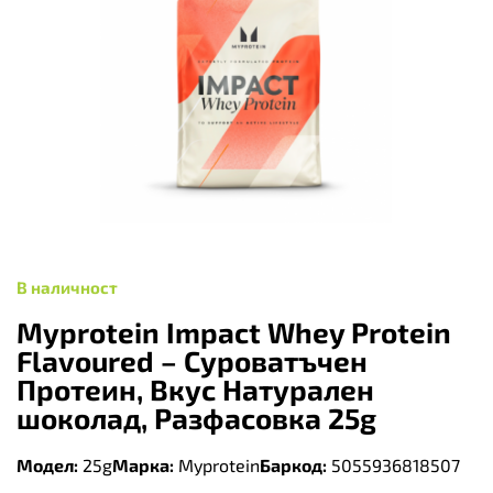
В наличност
Myprotein Impact Whey Protein
Flavoured – Суроватъчен
Протеин, Вкус Натурален
шоколад, Разфасовка 25g
Модел:
25g
Марка:
Myprotein
Баркод:
5055936818507