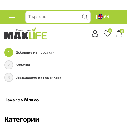
вейте
EN
ОСНОВНО
МЕНЮ
0
0
1
Добавяне на продукти
2
Количка
3
Завършване на поръчката
Начало
>
Мляко
Категории