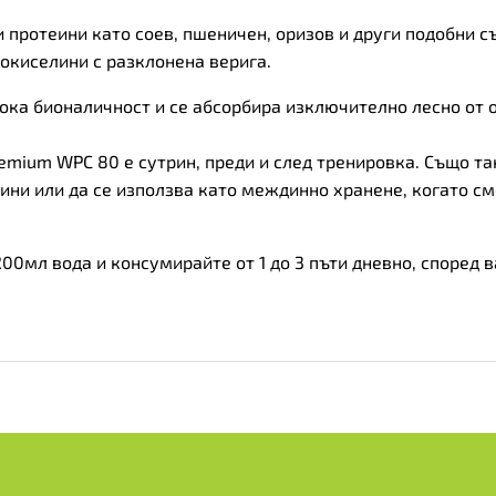
протеини като соев, пшеничен, оризов и други подобни съ
окиселини с разклонена верига.
ока бионаличност и се абсорбира изключително лесно от 
mium WPC 80 е сутрин, преди и след тренировка. Също та
чини или да се използва като междинно хранене, когато с
 200мл вода и консумирайте от 1 до 3 пъти дневно, според