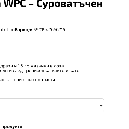
 WPC – Суроватъчен
trition
Баркод:
5901947666715
рати и 1.5 гр мазнини в доза
еди и след тренировка, както и като
н за сериозни спортисти
а
а продукта