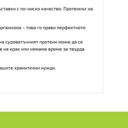
ставки с по-ниско качество. Протеинът на
организма – това го прави перфектното
ка суроватъчният протеин може да се
ме на крак или нямаме време за твърда
 вашите хранителни нужди.