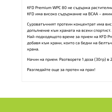
KFD Premium WPC 80 не съдържа растителни 
KFD има високо съдържание на BCAA – амин
Суроватъчният протеин концентрат има вис
допълнение към храната на всеки спортист.
Най-подходящото време за прием на KFD Pre
добавя към храни, които са бедни на белтъ
храна.
Начин на прием: Разтворете 1 доза (30гр) в
Разгледайте още за протен на прах!