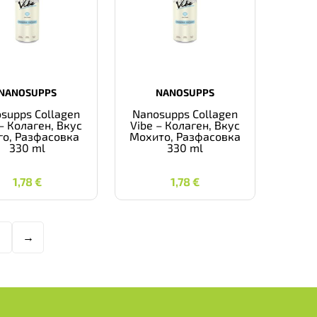
NANOSUPPS
NANOSUPPS
supps Collagen
Nanosupps Collagen
– Колаген, Вкус
Vibe – Колаген, Вкус
о, Разфасовка
Мохито, Разфасовка
330 ml
330 ml
1,78
€
1,78
€
1,78
€
1,78
€
→