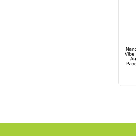
Nano
Vibe
Ан
Раз