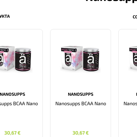
УКТА
С
NANOSUPPS
NANOSUPPS
supps BCAA Nano
Nanosupps BCAA Nano
Nanos
30,67
€
30,67
€
30,67
€
30,67
€