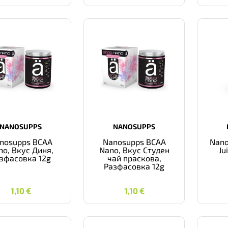
NANOSUPPS
NANOSUPPS
nosupps BCAA
Nanosupps BCAA
Nano
no, Вкус Диня,
Nano, Вкус Студен
Ju
зфасовка 12g
чай праскова,
Разфасовка 12g
1,10
€
1,10
€
1,10
€
1,10
€