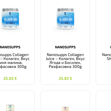
NANOSUPPS
NANOSUPPS
supps Collagen
Nanosupps Collagen
Nano
 – Колаген, Вкус
Juice – Колаген, Вкус
Sh
иня малина,
Ягода и Босилек,
зфасовка 300g
Разфасовка 300g
25,82
€
25,82
€
25,82
€
25,82
€