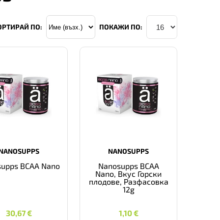
ОРТИРАЙ ПО:
ПОКАЖИ ПО:
NANOSUPPS
NANOSUPPS
upps BCAA Nano
Nanosupps BCAA
Nano, Вкус Горски
плодове, Разфасовка
12g
30,67
€
1,10
€
30,67
€
1,10
€