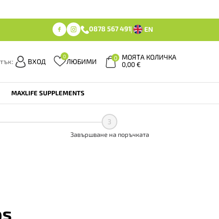
0878 567 491
EN
МОЯТА КОЛИЧКА
0
0
тък:
ВХОД
ЛЮБИМИ
0,00
€
MAXLIFE SUPPLEMENTS
3
Завършване на поръчката
ps