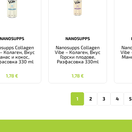
NANOSUPPS
NANOSUPPS
supps Collagen
Nanosupps Collagen
Nano
 – Колаген, Вкус
Vibe – Колаген, Вкус
Vibe 
анас и кокос,
Горски плодове,
Манг
фасовка 330 ml
Разфасовка 330ml
1,78
€
1,78
€
1,78
€
1,78
€
1
2
3
4
5