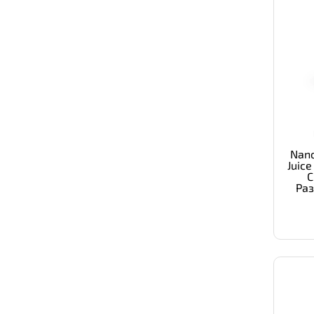
Nano
Juice
С
Ра