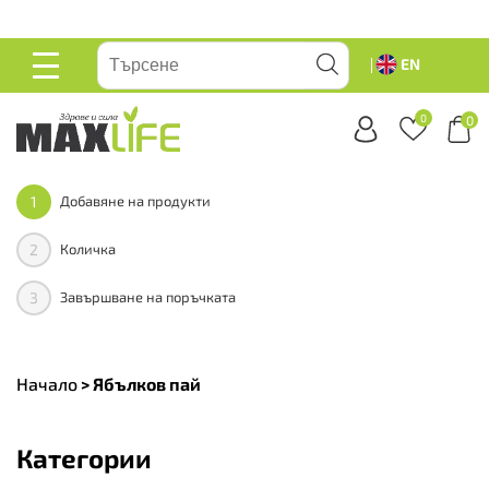
вейте
EN
ОСНОВНО
МЕНЮ
0
0
1
Добавяне на продукти
2
Количка
3
Завършване на поръчката
Начало
>
Ябълков пай
Категории