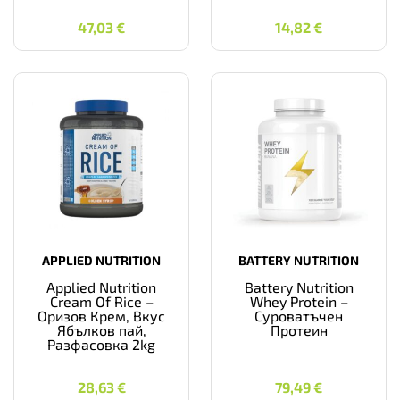
47,03
€
14,82
€
47,03
€
14,82
€
APPLIED NUTRITION
BATTERY NUTRITION
Applied Nutrition
Battery Nutrition
Cream Of Rice –
Whey Protein –
Оризов Крем, Вкус
Суроватъчен
Ябълков пай,
Протеин
Разфасовка 2kg
28,63
€
79,49
€
28,63
€
79,49
€