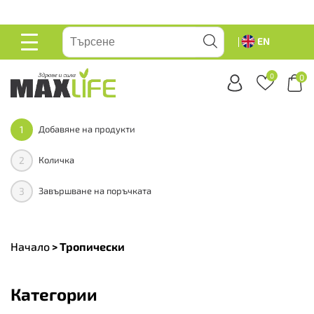
вейте
EN
ОСНОВНО
МЕНЮ
0
0
1
Добавяне на продукти
2
Количка
3
Завършване на поръчката
Начало
>
Тропически
Категории