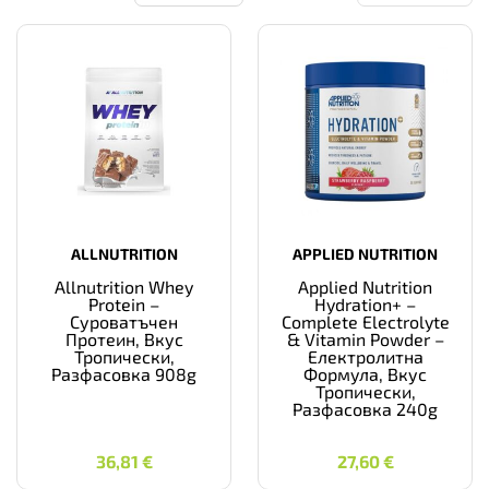
ALLNUTRITION
APPLIED NUTRITION
Allnutrition Whey
Applied Nutrition
Protein –
Hydration+ –
Суроватъчен
Complete Electrolyte
Протеин, Вкус
& Vitamin Powder –
Тропически,
Електролитна
Разфасовка 908g
Формула, Вкус
Тропически,
Разфасовка 240g
36,81
€
27,60
€
36,81
€
27,60
€