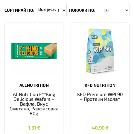
СОРТИРАЙ ПО:
ПОКАЖИ ПО:
ALLNUTRITION
KFD NUTRITION
AllNutrition F**King
KFD Premium WPI 90
Delicious Wafers –
– Протеин Изолат
Вафла, Вкус
Сметана, Разфасовка
80g
1,31
€
40,90
€
1,31
€
40,90
€