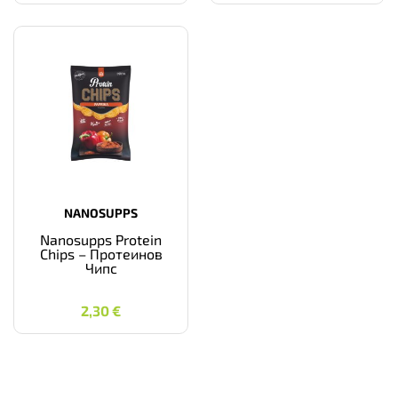
NANOSUPPS
Nanosupps Protein
Chips – Протеинов
Чипс
2,30
€
2,30
€