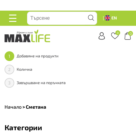
вейте
EN
ОСНОВНО
МЕНЮ
0
0
1
Добавяне на продукти
2
Количка
3
Завършване на поръчката
Начало
>
Сметана
Категории