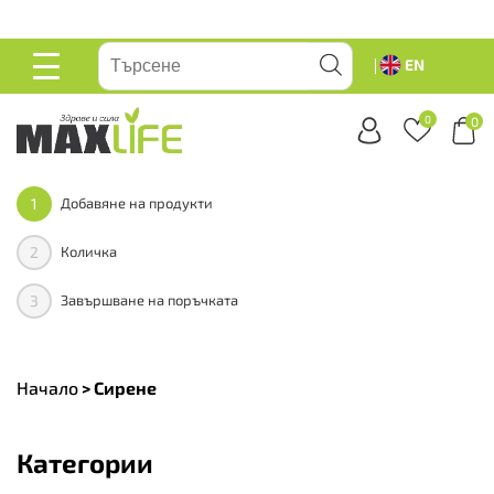
вейте
EN
ОСНОВНО
МЕНЮ
0
0
1
Добавяне на продукти
2
Количка
3
Завършване на поръчката
Начало
>
Сирене
Категории