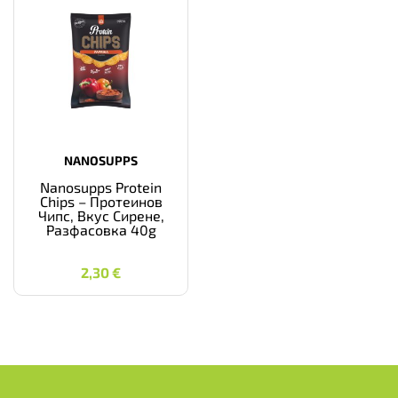
NANOSUPPS
Nanosupps Protein
Chips – Протеинов
Чипс, Вкус Сирене,
Разфасовка 40g
2,30
€
2,30
€