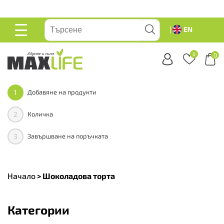
вейте
EN
ОСНОВНО
МЕНЮ
0
0
1
Добавяне на продукти
2
Количка
3
Завършване на поръчката
Начало
>
Шоколадова торта
Категории