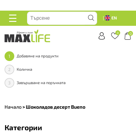
вейте
EN
ОСНОВНО
МЕНЮ
0
0
1
Добавяне на продукти
2
Количка
3
Завършване на поръчката
Начало
>
Шоколадов десерт Bueno
Категории