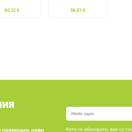
85,12
€
36,81
€
85,12
€
36,81
€
ШИЯ
Като се абонирате, вие се с
 промоции, нови