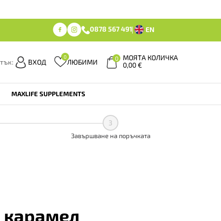
0878 567 491
EN
МОЯТА КОЛИЧКА
0
0
тък:
ВХОД
ЛЮБИМИ
0,00
€
MAXLIFE SUPPLEMENTS
3
Завършване на поръчката
и карамел