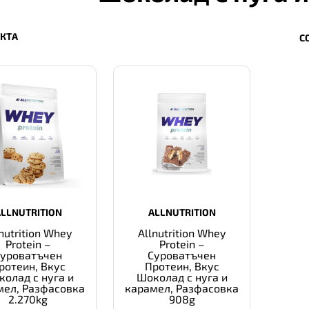
УКТА
С
ALLNUTRITION
ALLNUTRITION
nutrition Whey
Allnutrition Whey
Protein –
Protein –
Суроватъчен
Суроватъчен
ротеин, Вкус
Протеин, Вкус
олад с нуга и
Шоколад с нуга и
мел, Разфасовка
карамел, Разфасовка
2.270kg
908g