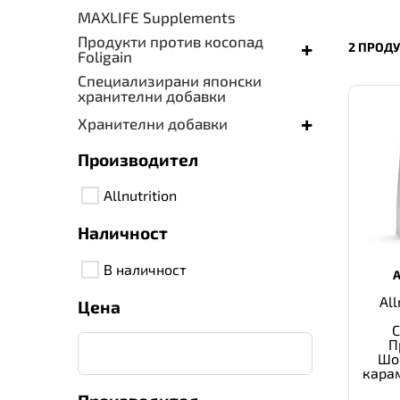
MAXLIFE Supplements
Продукти против косопад
+
2 ПРОД
Foligain
Специализирани японски
хранителни добавки
+
Хранителни добавки
Производител
Allnutrition
Наличност
В наличност
All
Цена
П
Шок
кара