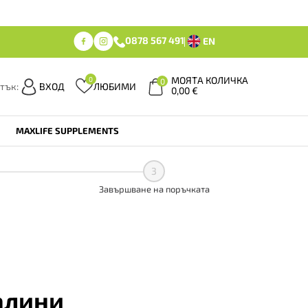
0878 567 491
EN
МОЯТА КОЛИЧКА
0
0
тък:
ВХОД
ЛЮБИМИ
0,00
€
MAXLIFE SUPPLEMENTS
3
Завършване на поръчката
алини