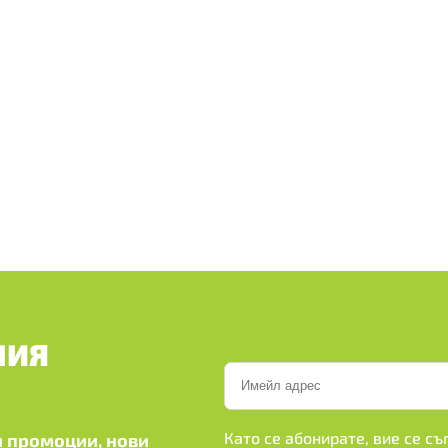
ШИЯ
Като се абонирате, вие се с
 промоции, нови