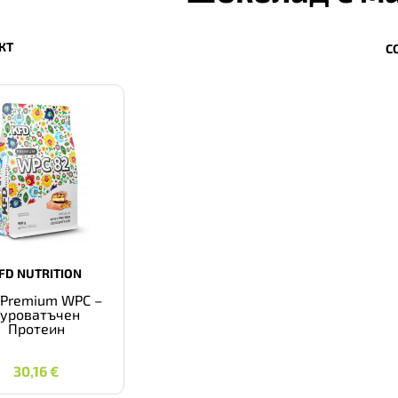
КТ
С
FD NUTRITION
 Premium WPC –
Суроватъчен
Протеин
30,16
€
30,16
€