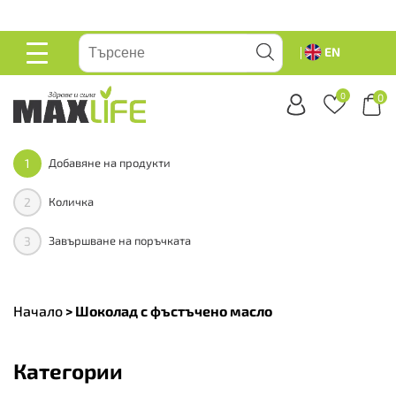
вейте
EN
ОСНОВНО
МЕНЮ
0
0
1
Добавяне на продукти
2
Количка
3
Завършване на поръчката
Начало
>
Шоколад с фъстъчено масло
Категории