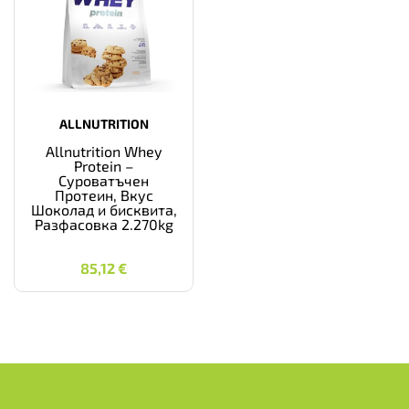
ALLNUTRITION
Allnutrition Whey
Protein –
Суроватъчен
Протеин, Вкус
Шоколад и бисквита,
Разфасовка 2.270kg
85,12
€
85,12
€