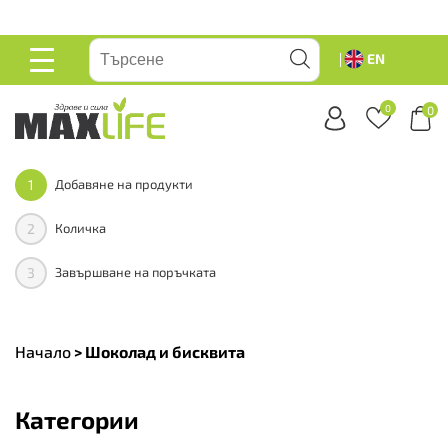
вейте
EN
ОСНОВНО
МЕНЮ
0
0
1
Добавяне на продукти
2
Количка
3
Завършване на поръчката
Начало
>
Шоколад и бисквита
Категории