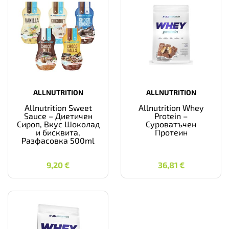
ALLNUTRITION
ALLNUTRITION
Allnutrition Sweet
Allnutrition Whey
Sauce – Диетичен
Protein –
Сироп, Вкус Шоколад
Суроватъчен
и бисквита,
Протеин
Разфасовка 500ml
9,20
€
36,81
€
9,20
€
36,81
€