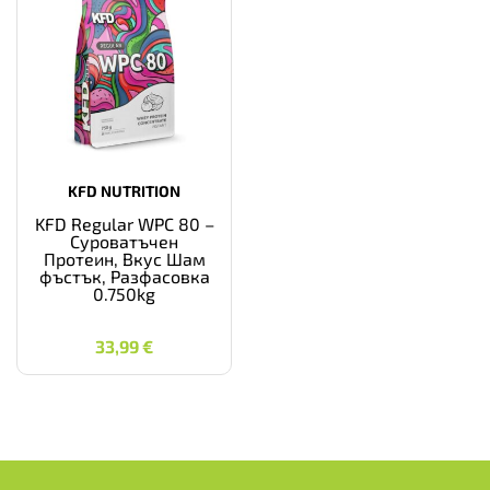
KFD NUTRITION
KFD Regular WPC 80 –
Суроватъчен
Протеин, Вкус Шам
фъстък, Разфасовка
0.750kg
33,99
€
33,99
€