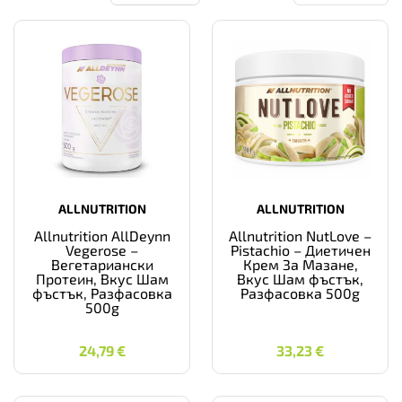
ALLNUTRITION
ALLNUTRITION
Allnutrition AllDeynn
Allnutrition NutLove –
Vegerose –
Pistachio – Диетичен
Вегетариански
Крем За Мазане,
Протеин, Вкус Шам
Вкус Шам фъстък,
фъстък, Разфасовка
Разфасовка 500g
500g
24,79
€
33,23
€
24,79
€
33,23
€