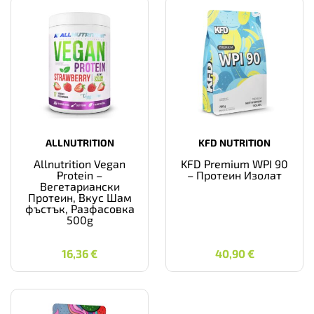
ALLNUTRITION
KFD NUTRITION
Allnutrition Vegan
KFD Premium WPI 90
Protein –
– Протеин Изолат
Вегетариански
Протеин, Вкус Шам
фъстък, Разфасовка
500g
16,36
€
40,90
€
16,36
€
40,90
€