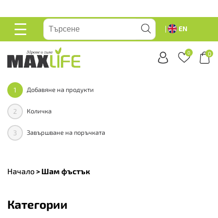
вейте
EN
ОСНОВНО
МЕНЮ
0
0
1
Добавяне на продукти
2
Количка
3
Завършване на поръчката
Начало
>
Шам фъстък
Категории