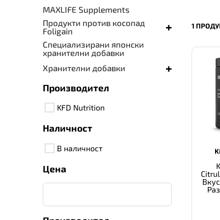
MAXLIFE Supplements
Продукти против косопад
+
1 ПРОДУ
Foligain
Специализирани японски
хранителни добавки
+
Хранителни добавки
Производител
KFD Nutrition
Наличност
В наличност
K
Цена
Citru
Вкус
Ра