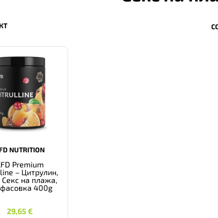
КТ
С
FD NUTRITION
KFD Premium
lline – Цитрулин,
 Секс на плажа,
зфасовка 400g
29,65
€
29,65
€