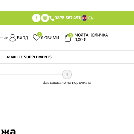
0878 567 491
EN
МОЯТА КОЛИЧКА
0
0
тък:
ВХОД
ЛЮБИМИ
0,00
€
MAXLIFE SUPPLEMENTS
3
Завършване на поръчката
ажа