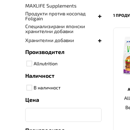
MAXLIFE Supplements
Продукти против косопад
+
1 ПРОДУ
Foligain
Специализирани японски
хранителни добавки
+
Хранителни добавки
Производител
Allnutrition
Наличност
В наличност
Al
Цена
В