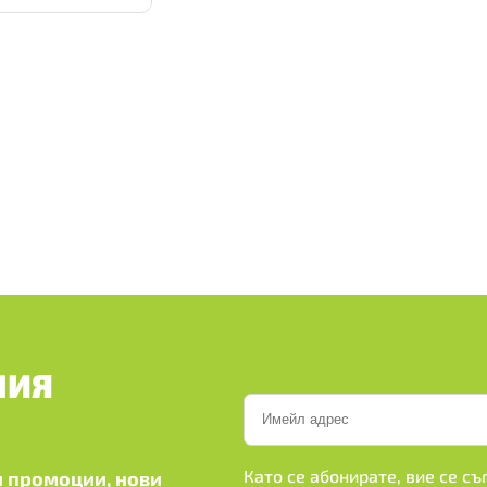
ШИЯ
Като се абонирате, вие се с
 промоции, нови