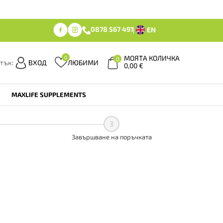
0878 567 491
EN
МОЯТА КОЛИЧКА
0
0
тък:
ВХОД
ЛЮБИМИ
0,00
€
MAXLIFE SUPPLEMENTS
3
Завършване на поръчката