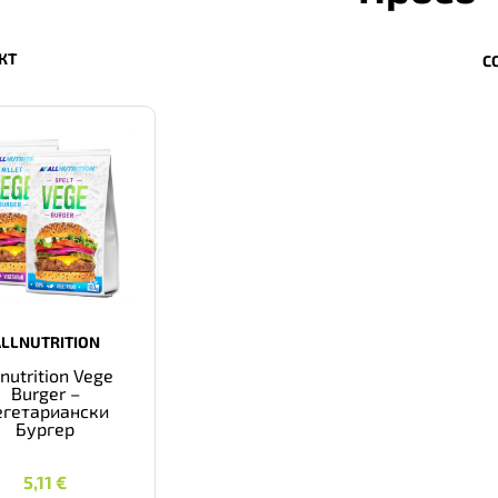
КТ
С
ALLNUTRITION
lnutrition Vege
Burger –
егетариански
Бургер
5,11
€
5,11
€