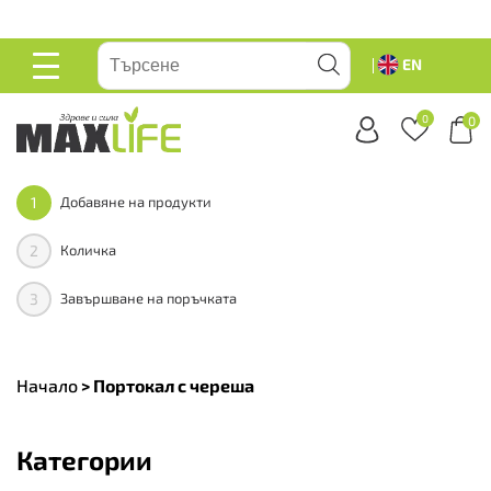
вейте
EN
ОСНОВНО
МЕНЮ
0
0
1
Добавяне на продукти
2
Количка
3
Завършване на поръчката
Начало
>
Портокал с череша
Категории