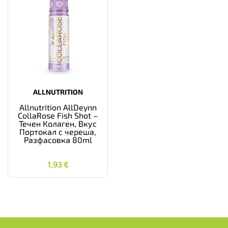
ALLNUTRITION
Allnutrition AllDeynn
CollaRose Fish Shot –
Течен Колаген, Вкус
Портокал с череша,
Разфасовка 80ml
1,93
€
1,93
€