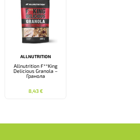
ALLNUTRITION
Allnutrition F**King
Delicious Granola –
Гранола
8,43
€
8,43
€