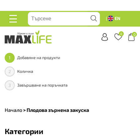
вейте
EN
ОСНОВНО
МЕНЮ
0
0
1
Добавяне на продукти
2
Количка
3
Завършване на поръчката
Начало
>
Плодова зърнена закуска
Категории