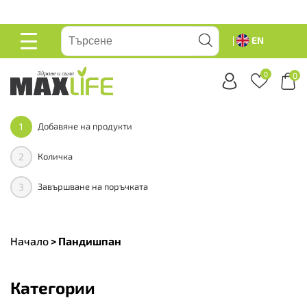
вейте
EN
ОСНОВНО
МЕНЮ
0
0
1
Добавяне на продукти
2
Количка
3
Завършване на поръчката
Начало
>
Пандишпан
Категории