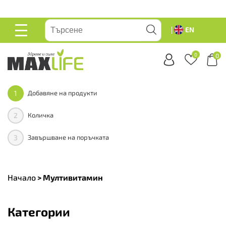
вейте
EN
ОСНОВНО
МЕНЮ
0
0
1
Добавяне на продукти
2
Количка
3
Завършване на поръчката
Начало
>
Мултивитамин
Категории