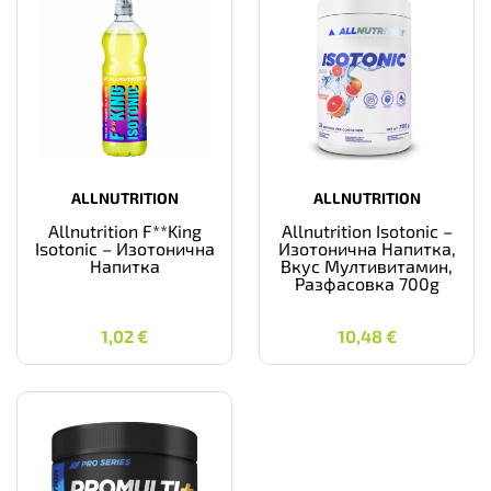
ALLNUTRITION
ALLNUTRITION
Allnutrition F**King
Allnutrition Isotonic –
Isotonic – Изотонична
Изотонична Напитка,
Напитка
Вкус Мултивитамин,
Разфасовка 700g
1,02
€
10,48
€
1,02
€
10,48
€