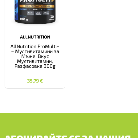
ALLNUTRITION
AllNutrition ProMulti+
– Мултивитамини за
Мъже, Вкус
Мултивитамин,
Разфасовка 300g
35,79
€
35,79
€