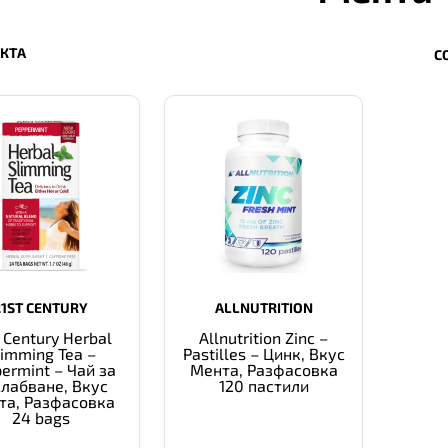
УКТА
С
21ST CENTURY
ALLNUTRITION
 Century Herbal
Allnutrition Zinc –
limming Tea –
Pastilles – Цинк, Вкус
ermint – Чай за
Мента, Разфасовка
лабване, Вкус
120 пастили
та, Разфасовка
24 bags