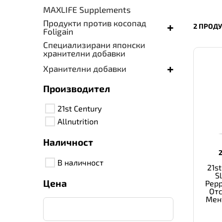
MAXLIFE Supplements
Продукти против косопад
+
2 ПРОД
Foligain
Специализирани японски
хранителни добавки
+
Хранителни добавки
Производител
21st Century
Allnutrition
Наличност
В наличност
21st
S
Цена
Pepp
Отс
Мен