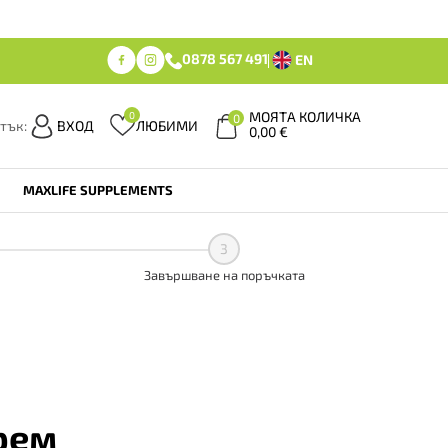
0878 567 491
EN
МОЯТА КОЛИЧКА
0
0
тък:
ВХОД
ЛЮБИМИ
0,00
€
MAXLIFE SUPPLEMENTS
3
Завършване на поръчката
рем