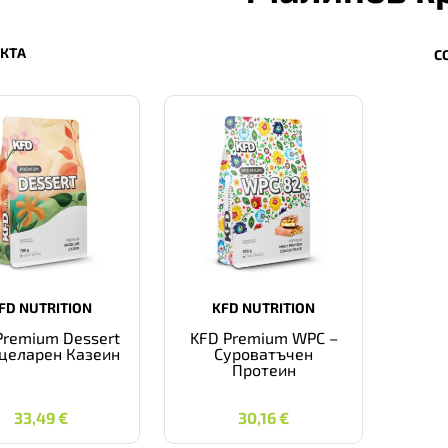
УКТА
С
FD NUTRITION
KFD NUTRITION
Premium Dessert
KFD Premium WPC –
целарен Казеин
Суроватъчен
Протеин
33,49
€
30,16
€
33,49
€
30,16
€