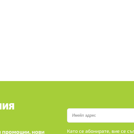
ШИЯ
Като се абонирате, вие се с
 промоции, нови