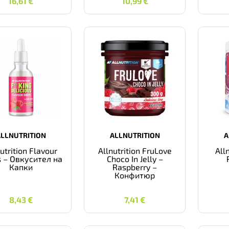
16,61
€
10,99
€
ALLNUTRITION
ALLNUTRITION
A
utrition Flavour
Allnutrition FruLove
Alln
s – Овкусител на
Choco In Jelly –
Капки
Raspberry –
Конфитюр
8,43
€
7,41
€
8,43
€
7,41
€