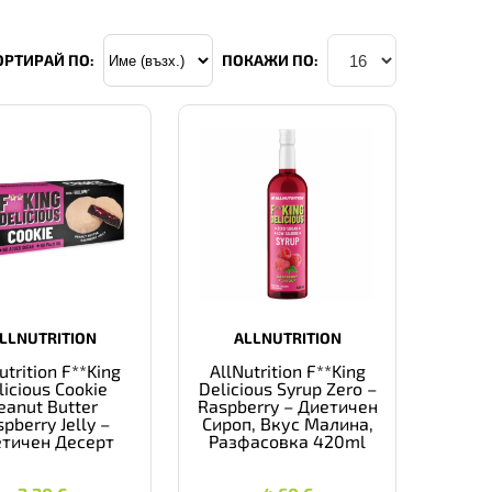
ОРТИРАЙ ПО:
ПОКАЖИ ПО:
LLNUTRITION
ALLNUTRITION
utrition F**King
AllNutrition F**King
licious Cookie
Delicious Syrup Zero –
eanut Butter
Raspberry – Диетичен
pberry Jelly –
Сироп, Вкус Малина,
тичен Десерт
Разфасовка 420ml
2,20
€
4,60
€