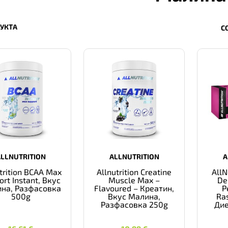
ДУКТА
С
ALLNUTRITION
ALLNUTRITION
A
trition BCAA Max
Allnutrition Creatine
AllN
ort Instant, Вкус
Muscle Max –
De
на, Разфасовка
Flavoured – Креатин,
P
500g
Вкус Малина,
Ras
Разфасовка 250g
Дие
16,61
€
10,99
€