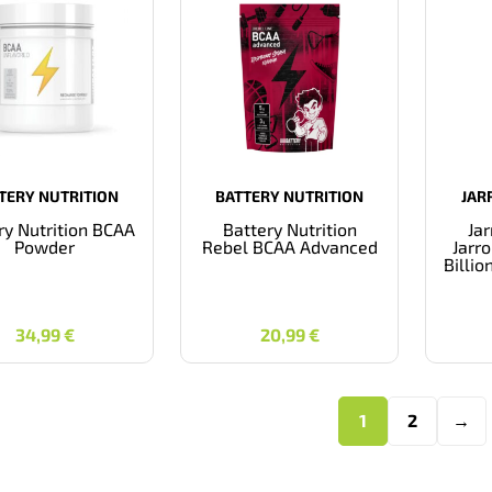
TERY NUTRITION
BATTERY NUTRITION
JAR
ry Nutrition BCAA
Battery Nutrition
Ja
Powder
Rebel BCAA Advanced
Jarro
Billi
34,99
€
20,99
€
34,99
€
20,99
€
1
2
→