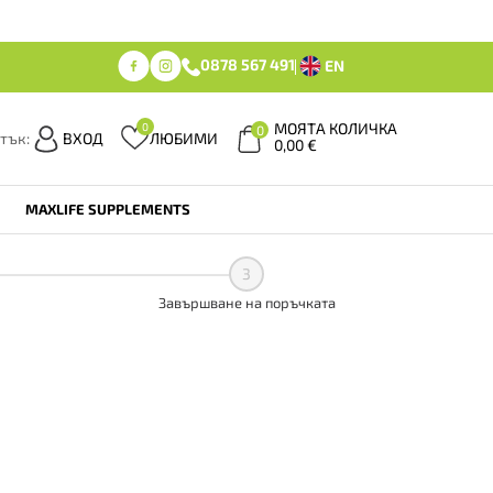
0878 567 491
EN
МОЯТА КОЛИЧКА
0
0
тък:
ВХОД
ЛЮБИМИ
0,00
€
MAXLIFE SUPPLEMENTS
3
Завършване на поръчката