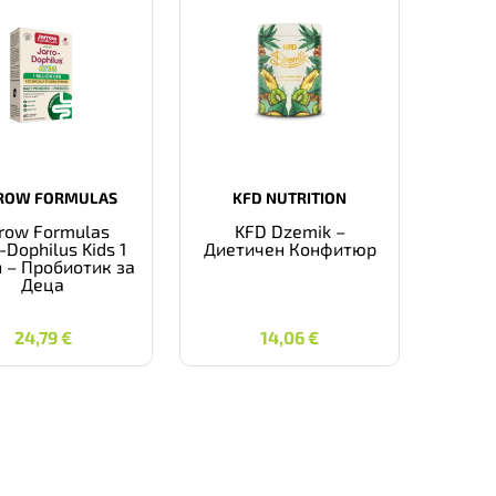
ROW FORMULAS
KFD NUTRITION
rrow Formulas
KFD Dzemik –
-Dophilus Kids 1
Диетичен Конфитюр
on – Пробиотик за
Деца
24,79
€
14,06
€
24,79
€
14,06
€