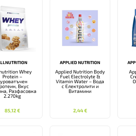
ALLNUTRITION
APPLIED NUTRITION
APP
nutrition Whey
Applied Nutrition Body
App
Protein –
Fuel Electrolyte &
Cr
Суроватъчен
Vitamin Water – Вода
О
ротеин, Вкус
с Електролити и
на, Разфасовка
Витамини
2.270kg
85,12
€
2,44
€
85,12
€
2,44
€