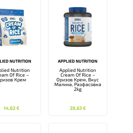
LIED NUTRITION
APPLIED NUTRITION
lied Nutrition
Applied Nutrition
eam Of Rice –
Cream Of Rice –
ризов Крем
Оризов Крем, Вкус
Малина, Разфасовка
2kg
14,82
€
28,63
€
14,82
€
28,63
€