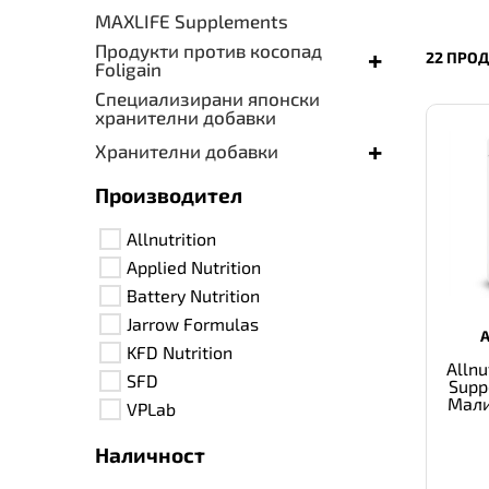
MAXLIFE Supplements
Продукти против косопад
+
22 ПРО
Foligain
Специализирани японски
хранителни добавки
+
Хранителни добавки
Производител
Allnutrition
Applied Nutrition
Battery Nutrition
Jarrow Formulas
KFD Nutrition
Allnu
SFD
Supp
Мали
VPLab
Наличност