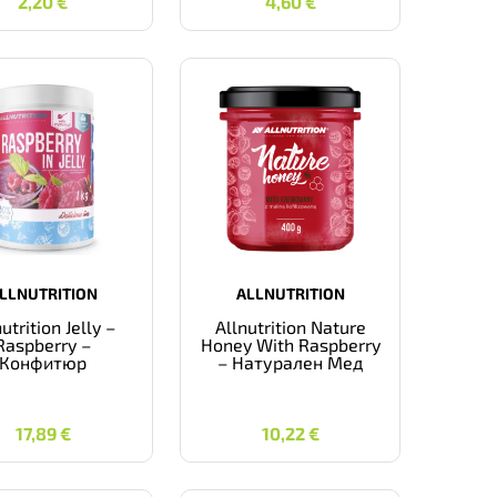
2,20
€
4,60
€
LLNUTRITION
ALLNUTRITION
utrition Jelly –
Allnutrition Nature
Raspberry –
Honey With Raspberry
Конфитюр
– Натурален Мед
17,89
€
10,22
€
17,89
€
10,22
€