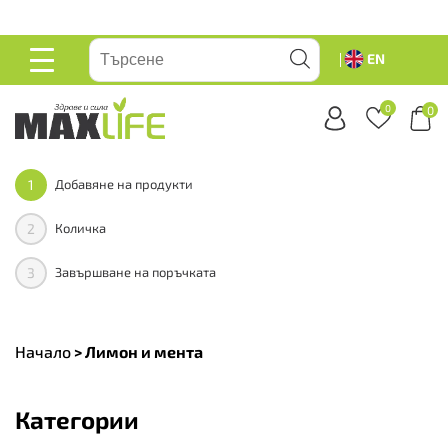
равейте
EN
ОСНОВНО
МЕНЮ
0
0
1
Добавяне на продукти
2
Количка
3
Завършване на поръчката
Начало
>
Лимон и мента
Категории