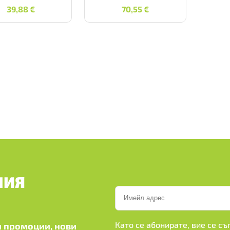
39,88
€
70,55
€
39,88
€
70,55
€
ШИЯ
Като се абонирате, вие се с
 промоции, нови