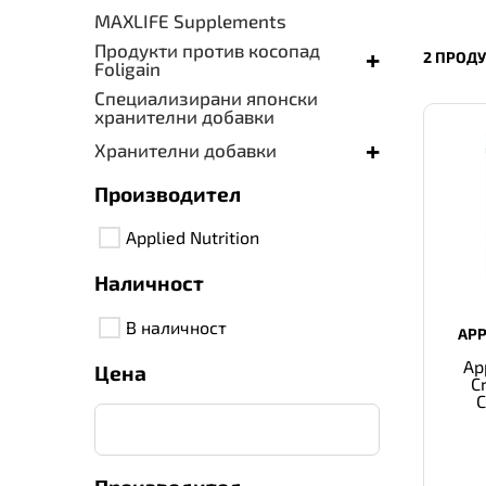
MAXLIFE Supplements
Продукти против косопад
+
2 ПРОД
Foligain
Специализирани японски
хранителни добавки
+
Хранителни добавки
Производител
Applied Nutrition
Наличност
В наличност
APP
Ap
Цена
C