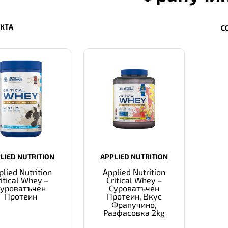
УКТА
С
LIED NUTRITION
APPLIED NUTRITION
plied Nutrition
Applied Nutrition
ritical Whey –
Critical Whey –
Суроватъчен
Суроватъчен
Протеин
Протеин, Вкус
Фрапучино,
Разфасовка 2kg