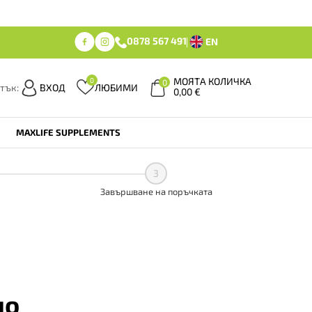
0878 567 491
EN
МОЯТА КОЛИЧКА
0
0
тък:
ВХОД
ЛЮБИМИ
0,00
€
MAXLIFE SUPPLEMENTS
3
Завършване на поръчката
но