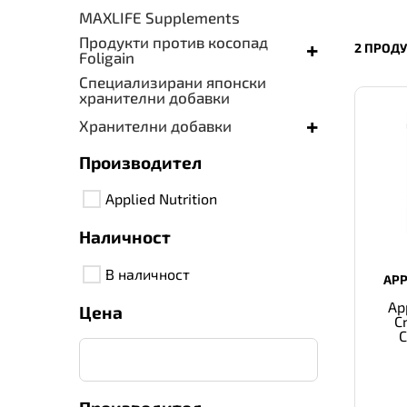
MAXLIFE Supplements
Продукти против косопад
+
2 ПРОД
Foligain
Специализирани японски
хранителни добавки
+
Хранителни добавки
Производител
Applied Nutrition
Наличност
В наличност
APP
Ap
Цена
C