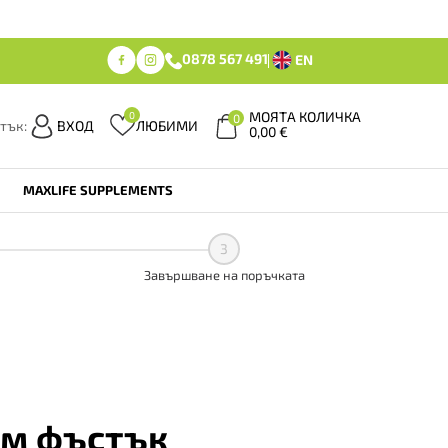
0878 567 491
EN
МОЯТА КОЛИЧКА
0
0
тък:
ВХОД
ЛЮБИМИ
0,00
€
MAXLIFE SUPPLEMENTS
3
Завършване на поръчката
ам фъстък