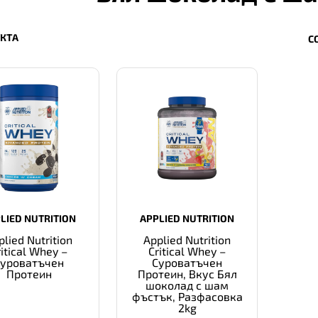
УКТА
С
LIED NUTRITION
APPLIED NUTRITION
plied Nutrition
Applied Nutrition
ritical Whey –
Critical Whey –
Суроватъчен
Суроватъчен
Протеин
Протеин, Вкус Бял
шоколад с шам
фъстък, Разфасовка
2kg