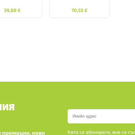
39,88
€
70,55
€
39,88
€
70,55
€
ШИЯ
Като се абонирате, вие се с
 промоции, нови