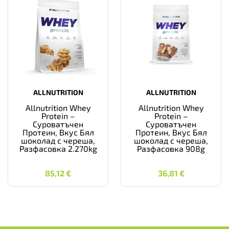
ALLNUTRITION
ALLNUTRITION
Allnutrition Whey
Allnutrition Whey
Protein –
Protein –
Суроватъчен
Суроватъчен
Протеин, Вкус Бял
Протеин, Вкус Бял
шоколад с череша,
шоколад с череша,
Разфасовка 2.270kg
Разфасовка 908g
85,12
€
36,81
€
85,12
€
36,81
€