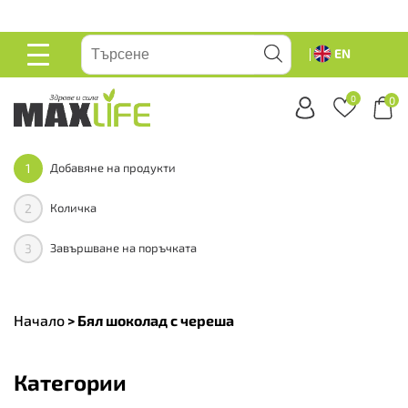
вейте
EN
ОСНОВНО
МЕНЮ
0
0
1
Добавяне на продукти
2
Количка
3
Завършване на поръчката
Начало
>
Бял шоколад с череша
Категории