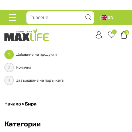
вейте
EN
ОСНОВНО
МЕНЮ
0
0
1
Добавяне на продукти
2
Количка
3
Завършване на поръчката
Начало
>
Бира
Категории