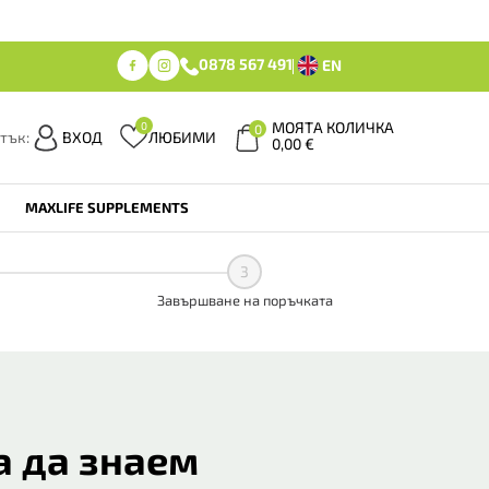
0878 567 491
EN
МОЯТА КОЛИЧКА
0
0
тък:
ВХОД
ЛЮБИМИ
0,00
€
MAXLIFE SUPPLEMENTS
3
Завършване на поръчката
а да знаем