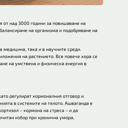
я от над 3000 години за повишаване на
 балансиране на организма и подобряване на
 медицина, така и в научните среди.
иложения на растението. Все повече хора се
ане на умствена и физическа енергия в
като регулират хормоналния отговор и
нията в системите на тялото. Ашваганда е
ортизол – хормона на стреса – и да
почитан избор при хронична умора,