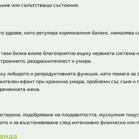
съние или съпътстващи състояния.
о здраве, като регулира хормоналния баланс, намалява 
, тази билка влияе благоприятно върху нервната система
строението, раздразнителност и умора.
ху либидото и репродуктивната функция, като помага за о
жителен ефект при хронична умора, проблеми със съня и
временната жена.
остерона, подобряване на плодовитостта, мускулния тонус
дото и за възстановяване след интензивно физическо или 
ганда