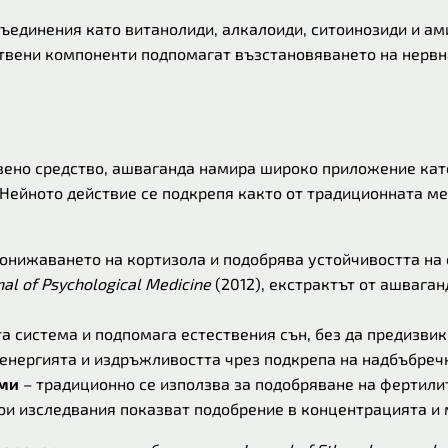
ъединения като витанолиди, алкалоиди, ситоинозиди и ами
ствени компоненти подпомагат възстановяването на нервн
вено средство, ашваганда намира широко приложение кат
Нейното действие се подкрепя както от традиционната ме
онижаването на кортизола и подобрява устойчивостта на
nal of Psychological Medicine
(2012), екстрактът от ашваган
а система и подпомага естествения сън, без да предизвик
енергията и издръжливостта чрез подкрепа на надбъбреч
еми
– традиционно се използва за подобряване на фертили
ои изследвания показват подобрение в концентрацията и