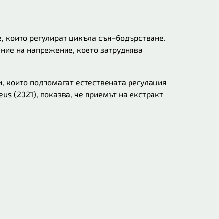
е, които регулират цикъла сън–бодърстване.
ние на напрежение, което затруднява
, които подпомагат естествената регулация
us (2021), показва, че приемът на екстракт