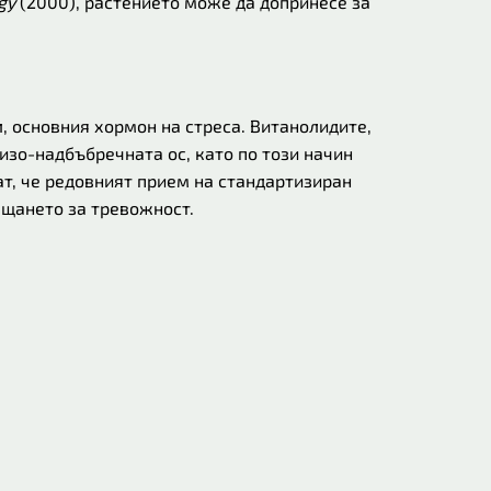
gy
(2000), растението може да допринесе за
, основния хормон на стреса. Витанолидите,
зо-надбъбречната ос, като по този начин
т, че редовният прием на стандартизиран
ещането за тревожност.