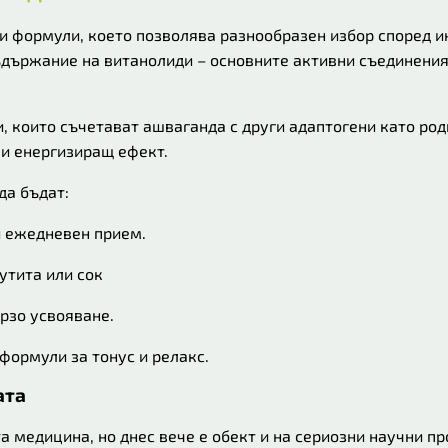
и формули, което позволява разнообразен избор според 
съдържание на витанолиди – основните активни съединения
 които съчетават ашваганда с други адаптогени като роди
 и енергизиращ ефект.
да бъдат:
и ежедневен прием.
утита или сок
ързо усвояване.
формули за тонус и релакс.
ата
а медицина, но днес вече е обект и на сериозни научни п