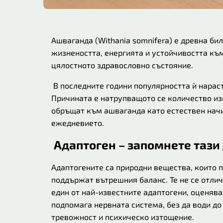
Ашваганда (Withania somnifera) е древна би
жизнеността, енергията и устойчивостта към
цялостното здравословно състояние.
В последните години популярността ѝ нараст
Причината е натрупващото се количество из
обръщат към ашваганда като естествен начи
ежедневието.
Адаптоген – запомнете тази
Адаптогените са природни вещества, които 
поддържат вътрешния баланс. Те не се отлич
един от най-известните адаптогени, оценява
подпомага нервната система, без да води до
тревожност и психическо изтощение.