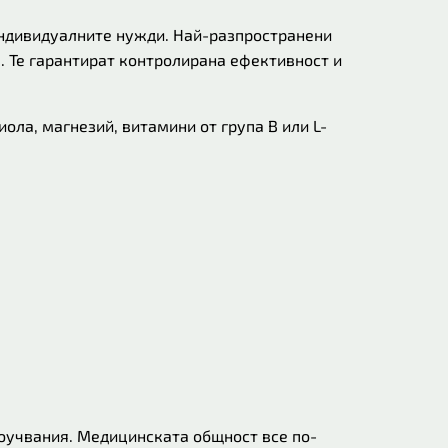
индивидуалните нужди. Най-разпространени
. Те гарантират контролирана ефективност и
ола, магнезий, витамини от група B или L-
роучвания. Медицинската общност все по-