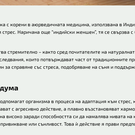
лка с корени в аюрведичната медицина, използвана в Инди
 стрес. Наричана още “индийски женшен”, тя се свързва с
ва стремително – както сред почитателите на натуралната
следвания, които потвърждават част от традиционните пр
н за справяне със стреса, подобряване на съня и поддърж
 дума
подпомагат организма в процеса на адаптация към стрес, 
ават с агресивно действие, а плавно възстановяват хармо
на високо заради способността си да намалява нивата на к
 привикване или сънливост. Това ѝ действие я прави пред