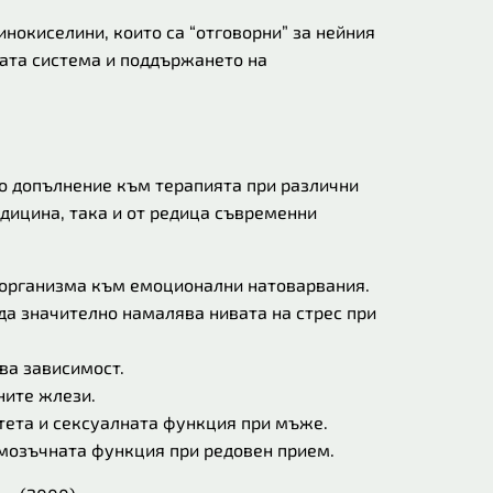
нокиселини, които са “отговорни” за нейния
ата система и поддържането на
о допълнение към терапията при различни
дицина, така и от редица съвременни
 организма към емоционални натоварвания.
да значително намалява нивата на стрес при
ва зависимост.
ните жлези.
тета и сексуалната функция при мъже.
 мозъчната функция при редовен прием.