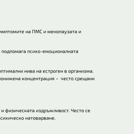
симптомите на ПМС и менопаузата и
 и подпомага психо-емоционалната
птимални нива на естроген в организма.
 понижена концентрация – често срещани
 и физическата издръжливост. Често се
психическо натоварване.