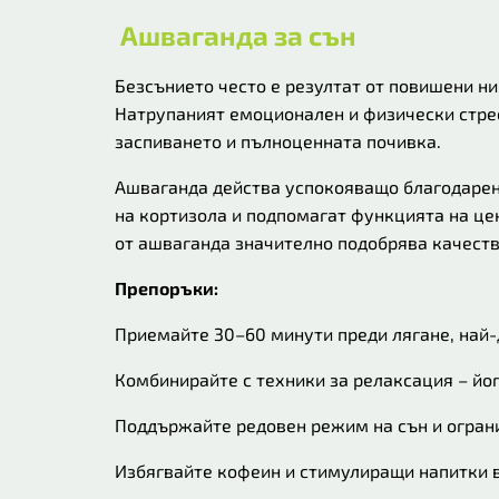
Ашваганда за сън
Безсънието често е резултат от повишени ни
Натрупаният емоционален и физически стрес
заспиването и пълноценната почивка.
Ашваганда действа успокояващо благодарени
на кортизола и подпомагат функцията на цен
от ашваганда значително подобрява качество
Препоръки:
Приемайте 30–60 минути преди лягане, най-
Комбинирайте с техники за релаксация – йо
Поддържайте редовен режим на сън и ограни
Избягвайте кофеин и стимулиращи напитки 