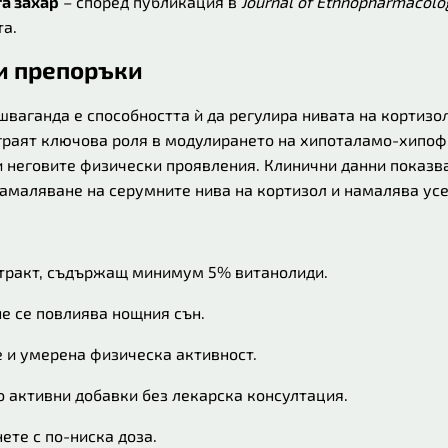
а захар
– според публикация в
Journal of Ethnopharmacolo
та.
и препоръки
шваганда е способността ѝ да регулира нивата на кортизол
играят ключова роля в модулирането на хипоталамо-хипофи
и неговите физически проявления. Клинични данни показва
намаляване на серумните нива на кортизол и намалява ус
стракт, съдържащ минимум 5% витанолиди.
не се повлиява нощния сън.
 и умерена физическа активност.
 активни добавки без лекарска консултация.
ете с по-ниска доза.