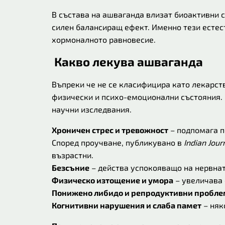
В състава на ашваганда влизат биоактивни с
силен балансиращ ефект. Именно тези есте
хормоналното равновесие.
Какво лекува ашваганда
Въпреки че не се класифицира като лекарст
физически и психо-емоционални състояния. 
научни изследвания.
Хроничен стрес и тревожност
– подпомага п
Според проучване, публикувано в
Indian Jour
възрастни.
Безсъние
– действа успокояващо на нервнат
Физическо изтощение и умора
– увеличава 
Понижено либидо и репродуктивни пробл
Когнитивни нарушения и слаба памет
– няк