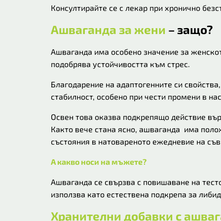
Консултирайте се с лекар при хронично без
Ашваганда за жени
– защо?
Ашваганда има особено значение за женскот
подобрява устойчивостта към стрес.
Благодарение на адаптогенните си свойства
стабилност, особено при чести промени в на
Освен това оказва подкрепящо действие вър
Както вече стана ясно, ашваганда има поло
състояния в натовареното ежедневие на съ
А какво носи на мъжете?
Ашваганда се свързва с повишаване на тест
използва като естествена подкрепа за либи
Хранителни добавки с ашва