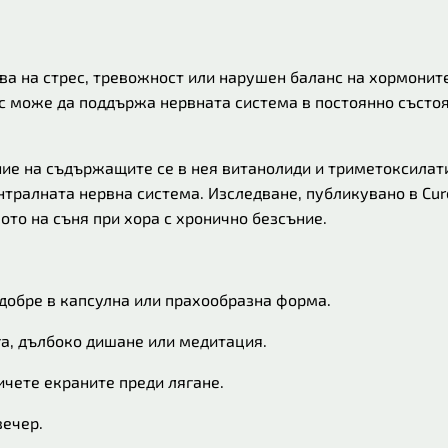
ва на стрес, тревожност или нарушен баланс на хормонит
 може да поддържа нервната система в постоянно състоя
е на съдържащите се в нея витанолиди и триметоксилати
тралната нервна система. Изследване, публикувано в Cure
то на съня при хора с хронично безсъние.
добре в капсулна или прахообразна форма.
га, дълбоко дишане или медитация.
чете екраните преди лягане.
вечер.