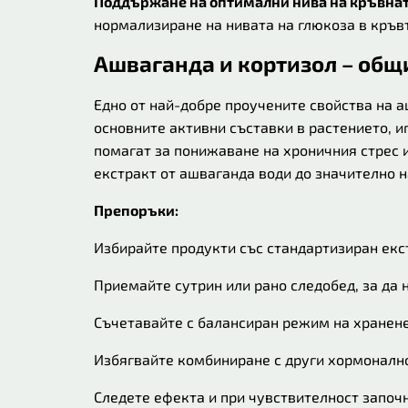
Поддържане на оптимални нива на кръвнат
нормализиране на нивата на глюкоза в кръв
Ашваганда и кортизол – общ
Едно от най-добре проучените свойства на а
основните активни съставки в растението, 
помагат за понижаване на хроничния стрес 
екстракт от ашваганда води до значително 
Препоръки:
Избирайте продукти със стандартизиран ек
Приемайте сутрин или рано следобед, за да 
Съчетавайте с балансиран режим на хранене
Избягвайте комбиниране с други хормонално
Следете ефекта и при чувствителност започн