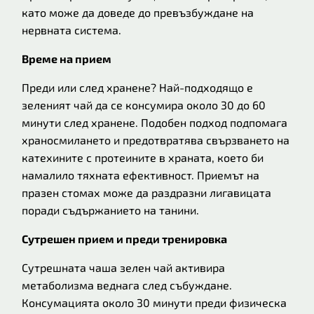
като може да доведе до превъзбуждане на
нервната система.
Време на прием
Преди или след хранене? Най-подходящо е
зеленият чай да се консумира около 30 до 60
минути след хранене. Подобен подход подпомага
храносмилането и предотвратява свързването на
катехините с протеините в храната, което би
намалило тяхната ефективност. Приемът на
празен стомах може да раздразни лигавицата
поради съдържанието на танини.
Сутрешен прием и преди тренировка
Сутрешната чаша зелен чай активира
метаболизма веднага след събуждане.
Консумацията около 30 минути преди физическа