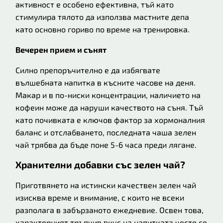
активност е особено ефективна, тъй като
стимулира тялото да използва мастните депа
като основно гориво по време на тренировка.
Вечерен прием и сънят
Силно препоръчително е да избягвате
вълшебната напитка в късните часове на деня.
Макар и в по-ниски концентрации, наличието на
кофеин може да наруши качеството на съня. Тъй
като почивката е ключов фактор за хормоналния
баланс и отслабването, последната чаша зелен
чай трябва да бъде поне 5-6 часа преди лягане.
Хранителни добавки със зелен чай?
Приготвянето на истински качествен зелен чай
изисква време и внимание, с които не всеки
разполага в забързаното ежедневие. Освен това,
характерният тръпчив вкус на напитката често се