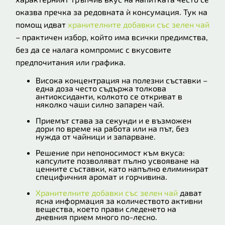
оказва пречка за редовната ѝ консумация. Тук на
помощ идват
хранителните добавки със зелен чай
– практичен избор, който има всички предимства,
без да се налага компромис с вкусовите
предпочитания или графика.
Висока концентрация на полезни съставки –
една доза често съдържа толкова
антиоксиданти, колкото се откриват в
няколко чаши силно запарен чай.
Приемът става за секунди и е възможен
дори по време на работа или на път, без
нужда от чайници и запарване.
Решение при непоносимост към вкуса:
капсулите позволяват пълно усвояване на
ценните съставки, като напълно елиминират
специфичния аромат и горчивина.
Хранителните добавки със зелен чай
дават
ясна информация за количеството активни
вещества, което прави следенето на
дневния прием много по-лесно.