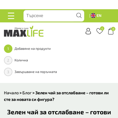
ейте
EN
ОСНОВНО
МЕНЮ
0
0
1
Добавяне на продукти
2
Количка
3
Завършване на поръчката
Начало
>
Блог
>
Зелен чай за отслабване – готови ли
сте за новата си фигура?
Зелен чай за отслабване – готови