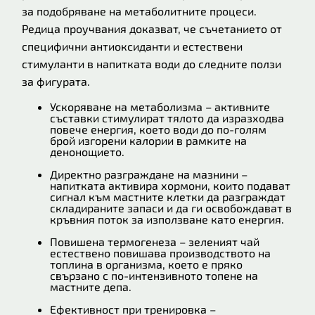
за подобряване на метаболитните процеси.
Редица проучвания доказват, че съчетанието от
специфични антиоксиданти и естествени
стимуланти в напитката води до следните ползи
за фигурата.
Ускоряване на метаболизма – активните
съставки стимулират тялото да изразходва
повече енергия, което води до по-голям
брой изгорени калории в рамките на
денонощието.
Директно разграждане на мазнини –
напитката активира хормони, които подават
сигнал към мастните клетки да разграждат
складираните запаси и да ги освобождават в
кръвния поток за използване като енергия.
Повишена термогенеза – зеленият чай
естествено повишава производството на
топлина в организма, което е пряко
свързано с по-интензивното топене на
мастните депа.
Ефективност при тренировка –