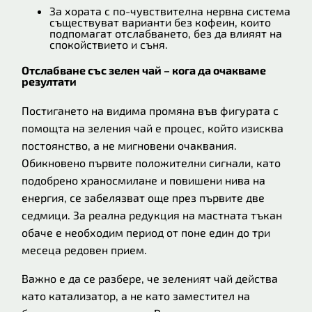
За хората с по-чувствителна нервна система
съществуват варианти без кофеин, които
подпомагат отслабването, без да влияят на
спокойствието и съня.
Отслабване със зелен чай – кога да очакваме
резултати
Постигането на видима промяна във фигурата с
помощта на зеления чай е процес, който изисква
постоянство, а не мигновени очаквания.
Обикновено първите положителни сигнали, като
подобрено храносмилане и повишени нива на
енергия, се забелязват още през първите две
седмици. За реална редукция на мастната тъкан
обаче е необходим период от поне един до три
месеца редовен прием.
Важно е да се разбере, че зеленият чай действа
като катализатор, а не като заместител на