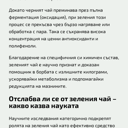
Докато черният чай преминава през пълна
ферментация (оксидация), при зеления този
процес се прекъсва чрез бързо нагряване или
обработка с пара. Така се съхранява висока
концентрация на ценни антиоксиданти и
полифеноли.
Благодарение на специфичния си химичен състав,
зеленият чай е научно признат и доказан
помощник в борбата с излишните килограми,
ускорявайки метаболизма и подпомагайки
редукцията на мазнините.
Отслабва ли се от зеления чай –
какво казва науката
Научните изследвания категорично подкрепят
ролята на зеления чай като ефективно средство