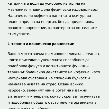
катехините води до ускорено изгаряне на
мазнините и повишена физическа издръжливост.
Наличието на кофеин в напитката осигурява
плавен прилив на енергия, без да предизвиква
рязкото напрежение, характерно за по-силните
стимуланти.
L-теанин и психическо равновесие
Важно място заема и аминокиселината L-теанин,
която притежава уникалната способност да
подобрява фокуса и когнитивните функции. L-
теанинът балансира действието на кофеина, като
насърчава състояние на спокойна будност и
намалява нивата на стрес. Освен всичко
изброено, зеленият чай е богат на и важни
витамини и минерали, които укрепват имунитета
и подобряват общото състояние на организма в
процеса на отслабване.