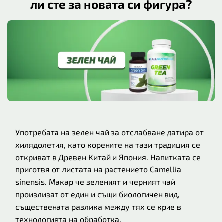
ли сте за новата си фигура?
Употребата на зелен чай за отслабване датира от
хилядолетия, като корените на тази традиция се
откриват в Древен Китай и Япония. Напитката се
приготвя от листата на растението Camellia
sinensis. Макар че зеленият и черният чай
произлизат от един и същи биологичен вид,
съществената разлика между тях се крие в
технологията на обработка.