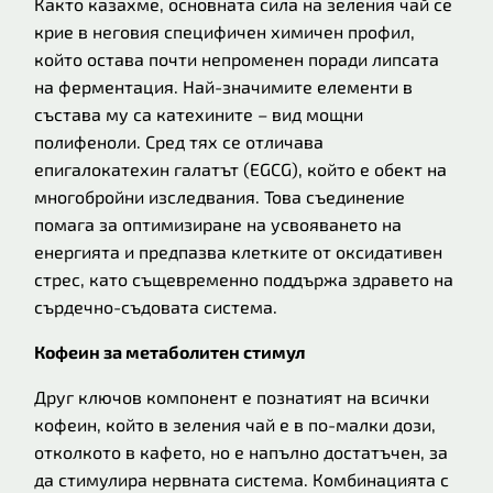
Както казахме, основната сила на зеления чай се
крие в неговия специфичен химичен профил,
който остава почти непроменен поради липсата
на ферментация. Най-значимите елементи в
състава му са катехините – вид мощни
полифеноли. Сред тях се отличава
епигалокатехин галатът (EGCG), който е обект на
многобройни изследвания. Това съединение
помага за оптимизиране на усвояването на
енергията и предпазва клетките от оксидативен
стрес, като същевременно поддържа здравето на
сърдечно-съдовата система.
Кофеин за метаболитен стимул
Друг ключов компонент е познатият на всички
кофеин, който в зеления чай е в по-малки дози,
отколкото в кафето, но е напълно достатъчен, за
да стимулира нервната система. Комбинацията с