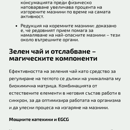
консумацията преди физическо
натоварване увеличава процента на
изгорените мазнини по време на самата
активност.
Редукция на коремните мазнини: доказано
е, че редовният прием помага за
намаляване на най-опасните мазнини – тези
около вътрешните органи.
Зелен чай и отслабване –
магическите компоненти
Ефективността на зеления чай като средство за
регулиране на теглото се дължи на уникалната му
биохимична матрица. Комбинацията от
естествените елементи в неговия състав работи в
синхрон, за да оптимизира работата на организма
и да улесни процеса на изгаряне на мазнини.
Мощните катехини и EGCG