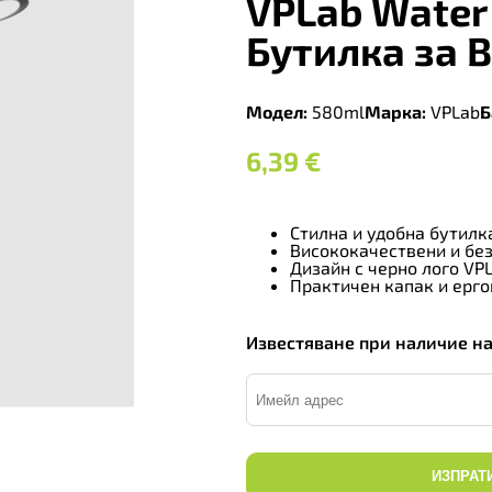
VPLab Water 
Бутилка за 
Модел:
580ml
Марка:
VPLab
Б
6,39
€
Стилна и удобна бутилк
Висококачествени и бе
Дизайн с черно лого VP
Практичен капак и ерг
Известяване при наличие н
ИЗПРАТ