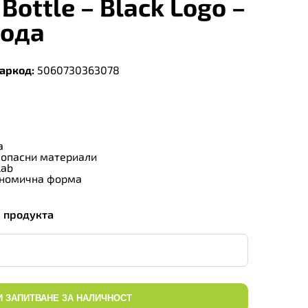
Bottle – Black Logo –
Вода
аркод:
5060730363078
а
зопасни материали
Lab
ономична форма
а продукта
И ЗАПИТВАНЕ ЗА НАЛИЧНОСТ