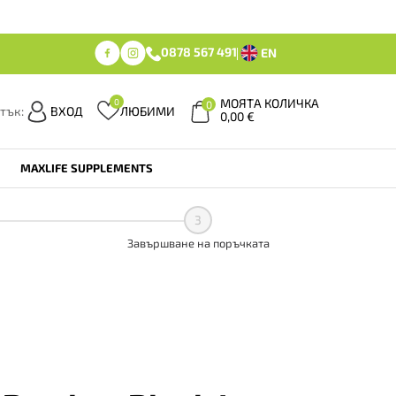
0878 567 491
EN
МОЯТА КОЛИЧКА
0
0
тък:
ВХОД
ЛЮБИМИ
0,00
€
MAXLIFE SUPPLEMENTS
3
Завършване на поръчката