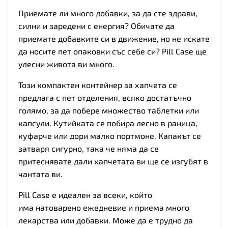
Приемате ли много добавки, за да сте здрави,
силни и заредени с енергия? Обичате да
приемате добавките си в движение, но не искате
да носите пет опаковки със себе си? Pill Case ще
улесни живота ви много.
Този компактен контейнер за хапчета се
предлага с пет отделения, всяко достатъчно
голямо, за да побере множество таблетки или
капсули. Кутийката се побира лесно в раница,
куфарче или дори малко портмоне. Капакът се
затваря сигурно, така че няма да се
притеснявате дали хапчетата ви ще се изгубят в
чантата ви.
Pill Case е идеален за всеки, който
има натоварено ежедневие и приема много
лекарства или добавки. Може да е трудно да