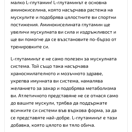
малко L-глутамин! L-глутаминът е основна
аминокиселина, която насърчава растежа на
мускулите и подобрява цялостните ви спортни
постижения. Аминокиселината
глутамин
ще
увеличи мускулната ви сила и издръжливост и
ще ви помогне да се възстановите по-бързо от
тренировките си.
L-глутаминът е не само полезен за мускулната
система. Той също така насърчава
храносмилателното и мозъчното здраве,
укрепва имунната ви система, намалява
желанието за захар и подобрява метаболизма
ви. Атлетичното представяне не се отнася само
до вашите мускули, трябва да поддържате
всичките си системи във върхова форма, за да
се представяте най-добре. L-глутаминът е тази
добавка, която цялото ви тяло обича.