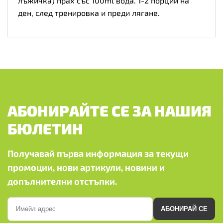
лъжичка) прах със 100ml вода. 1-2 порции на
ден, след тренировка и преди лягане.
АБОНИРАЙТЕ СЕ ЗА НАШИЯ
БЮЛЕТИН
Получавай първа информация за текущи
промоции, нови артикули, новини и
допълнителни отстъпки.
АБОНИРАЙ СЕ