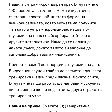
Нашият ултрамикронизиран прах L-глутамин е
100 процента естествен. Няма изкуствени
съставки, просто най-чистата форма на
аминокиселината, която можете да получите.
Тъй като е ултрамикронизиран, нашият L-
глутамин на прах се абсорбира по-бързо от
другите алтернативи. Няма да се налага да
чакате дълго, докато тялото ви започне да
използва добре тези аминокиселини.
Препоръчваме 1 до 2 порции L-глутамин на ден.
В идеалния случай трябва да вземете един след
тренировка и един преди лягане. Докато спите,
L-глутаминът ще работи, ще направи мускулите
ви по-силни и ще ви подготви за друга страхотна
тренировка утре.
Начин на прием:
Смесете 5g (1 мерителна