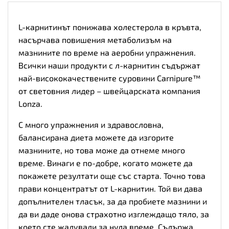
L-карнитинът понижава холестерола в кръвта,
насърчава повишения метаболизъм на
мазнините по време на аеробни упражнения.
Всички наши продукти с
л-карнитин
съдържат
най-висококачествените суровини Carnipure™
от световния лидер – швейцарската компания
Lonza.
С много упражнения и здравословна,
балансирана диета можете да изгорите
мазнините, но това може да отнеме много
време. Винаги е по-добре, когато можете да
покажете резултати още със старта. Точно това
прави концентратът от L-карнитин. Той ви дава
допълнителен тласък, за да пробиете мазнини и
да ви даде онова страхотно изглеждащо тяло, за
което сте жадували за нула време. Съдържа