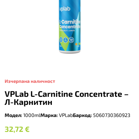
Изчерпана наличност
VPLab L-Carnitine Concentrate –
Л-Карнитин
Модел:
1000ml
Марка:
VPLab
Баркод:
5060730360923
32,72
€