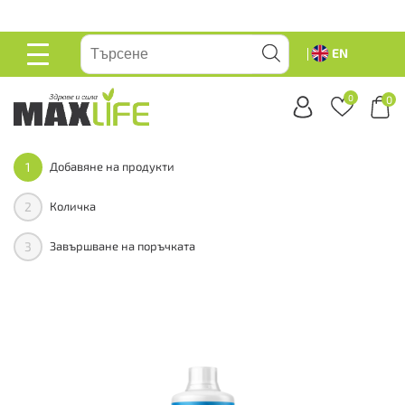
вейте
EN
ОСНОВНО
МЕНЮ
0
0
1
Добавяне на продукти
2
Количка
3
Завършване на поръчката