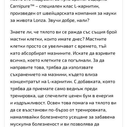
Carnipure™ – специален клас L-карнитин,
произведен от швейцарската компания за науки
за живота Lonza. Звучи добре, нали?
Знаете ли, че тялото ви се ражда със същия брой
мастни клетки, които имате днес? Мастните
клетки просто се увеличават с времето, тъй
като абсорбират мазнините. Искате да взривите
всичко, което клетките са погълнали. За да
направите това, трябва да използвате
съхранението на мазнини, където влиза
концентратът на L-карнитин. С добавката, която
трябва да приемате само веднъж преди
тренировка, ще спечелите ценен бум в енергия
и издръжливост. Освен това помага на тялото ви
да се възстанови по-бързо от тренировката,
намалявайки болезненото усещане за забавена
мускулна болезненост и ви позволява да