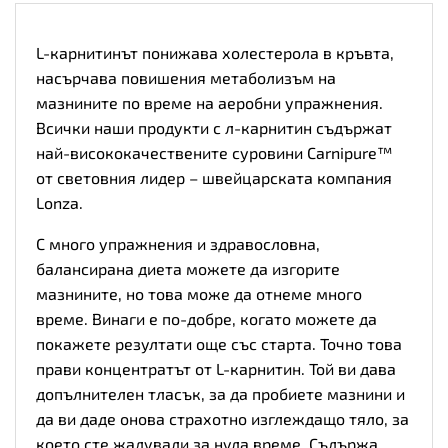
L-карнитинът понижава холестерола в кръвта,
насърчава повишения метаболизъм на
мазнините по време на аеробни упражнения.
Всички наши продукти с
л-карнитин
съдържат
най-висококачествените суровини Carnipure™
от световния лидер – швейцарската компания
Lonza.
С много упражнения и здравословна,
балансирана диета можете да изгорите
мазнините, но това може да отнеме много
време. Винаги е по-добре, когато можете да
покажете резултати още със старта. Точно това
прави концентратът от L-карнитин. Той ви дава
допълнителен тласък, за да пробиете мазнини и
да ви даде онова страхотно изглеждащо тяло, за
което сте жадували за нула време. Съдържа