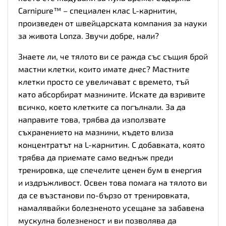
Carnipure™ – специален клас L-карнитин,
произведен от швейцарската компания за науки
за живота Lonza. Звучи добре, нали?
Знаете ли, че тялото ви се ражда със същия брой
мастни клетки, които имате днес? Мастните
клетки просто се увеличават с времето, тъй
като абсорбират мазнините. Искате да взривите
всичко, което клетките са погълнали. За да
направите това, трябва да използвате
съхранението на мазнини, където влиза
концентратът на L-карнитин. С добавката, която
трябва да приемате само веднъж преди
тренировка, ще спечелите ценен бум в енергия
и издръжливост. Освен това помага на тялото ви
да се възстанови по-бързо от тренировката,
намалявайки болезненото усещане за забавена
мускулна болезненост и ви позволява да