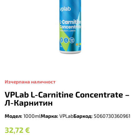
Изчерпана наличност
VPLab L-Carnitine Concentrate –
Л-Карнитин
Модел:
1000ml
Марка:
VPLab
Баркод:
5060730360961
32,72
€