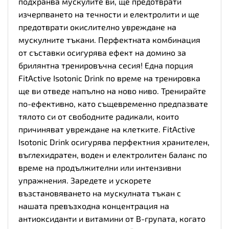
подхранва мускулите ви, ще предотврати
изчерпването на течности и електролити и ще
предотврати окислително увреждане на
мускулните тъкани. Перфектната комбинация
от съставки осигурява ефект на домино за
брилянтна тренировъчна сесия! Една порция
FitActive Isotonic Drink по време на тренировка
ще ви отведе напълно на ново ниво. Тренирайте
по-ефективно, като същевременно предпазвате
тялото си от свободните радикали, които
причиняват увреждане на клетките. FitActive
Isotonic Drink осигурява перфектния хранителен,
въглехидратен, воден и електролитен баланс по
време на продължителни или интензивни
упражнения. Заредете и ускорете
възстановяването на мускулната тъкан с
нашата превъзходна концентрация на
антиоксиданти и витамини от B-групата, когато