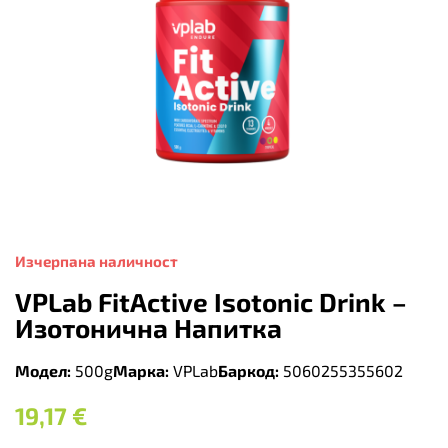
Изчерпана наличност
VPLab FitActive Isotonic Drink –
Изотонична Напитка
Модел:
500g
Марка:
VPLab
Баркод:
5060255355602
19,17
€