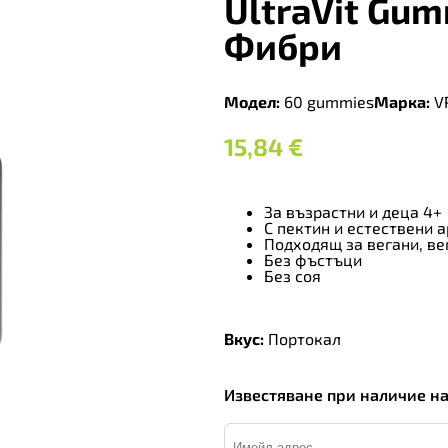
UltraVit Gum
Фибри
Модел:
60 gummies
Марка:
V
15,84
€
За възрастни и деца 4+
С пектин и естествени 
Подходящ за вегани, ве
Без фъстъци
Без соя
Вкус:
Портокал
Известяване при наличие н