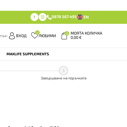
0878 567 491
EN
МОЯТА КОЛИЧКА
0
0
тък:
ВХОД
ЛЮБИМИ
0,00
€
MAXLIFE SUPPLEMENTS
3
Завършване на поръчката