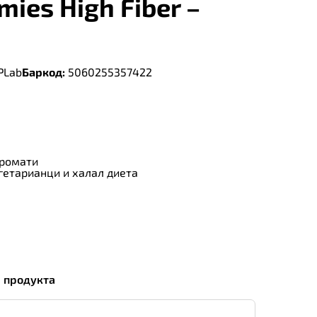
mies High Fiber –
PLab
Баркод:
5060255357422
аромати
гетарианци и халал диета
а продукта