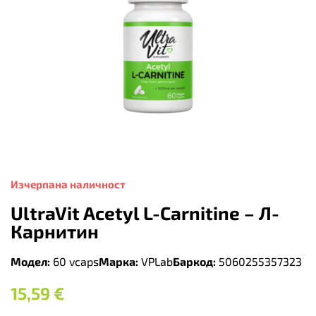
Изчерпана наличност
UltraVit Acetyl L-Carnitine – Л-
Карнитин
Модел:
60 vcaps
Марка:
VPLab
Баркод:
5060255357323
15,59
€